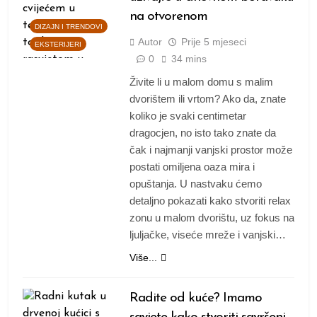
na otvorenom
DIZAJN I TRENDOVI
Autor
Prije
5 mjeseci
EKSTERIJERI
0
34 mins
Živite li u malom domu s malim
dvorištem ili vrtom? Ako da, znate
koliko je svaki centimetar
dragocjen, no isto tako znate da
čak i najmanji vanjski prostor može
postati omiljena oaza mira i
opuštanja. U nastvaku ćemo
detaljno pokazati kako stvoriti relax
zonu u malom dvorištu, uz fokus na
ljuljačke, viseće mreže i vanjski…
Više...
Radite od kuće? Imamo