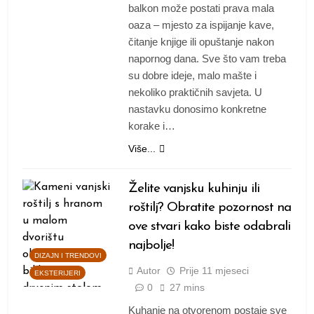
balkon može postati prava mala
oaza – mjesto za ispijanje kave,
čitanje knjige ili opuštanje nakon
napornog dana. Sve što vam treba
su dobre ideje, malo mašte i
nekoliko praktičnih savjeta. U
nastavku donosimo konkretne
korake i…
Više...
Želite vanjsku kuhinju ili
roštilj? Obratite pozornost na
ove stvari kako biste odabrali
najbolje!
DIZAJN I TRENDOVI
Autor
Prije
11 mjeseci
EKSTERIJERI
0
27 mins
Kuhanje na otvorenom postaje sve