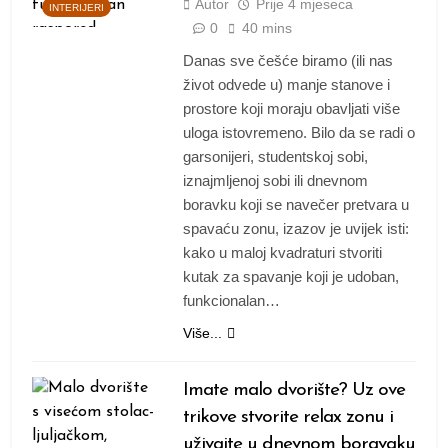
Autor
Prije
4 mjeseca
INTERIJERI
0
40 mins
Danas sve češće biramo (ili nas
život odvede u) manje stanove i
prostore koji moraju obavljati više
uloga istovremeno. Bilo da se radi o
garsonijeri, studentskoj sobi,
iznajmljenoj sobi ili dnevnom
boravku koji se navečer pretvara u
spavaću zonu, izazov je uvijek isti:
kako u maloj kvadraturi stvoriti
kutak za spavanje koji je udoban,
funkcionalan…
Više...
Imate malo dvorište? Uz ove
trikove stvorite relax zonu i
uživajte u dnevnom boravaku