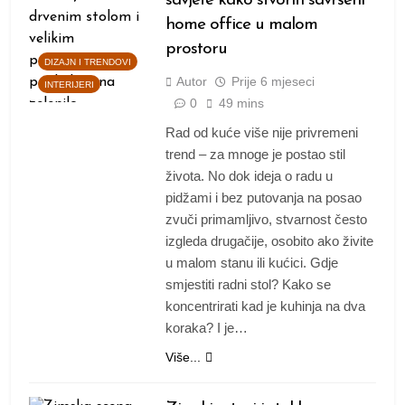
savjete kako stvoriti savršeni
home office u malom
prostoru
DIZAJN I TRENDOVI
Autor
Prije
6 mjeseci
INTERIJERI
0
49 mins
Rad od kuće više nije privremeni
trend – za mnoge je postao stil
života. No dok ideja o radu u
pidžami i bez putovanja na posao
zvuči primamljivo, stvarnost često
izgleda drugačije, osobito ako živite
u malom stanu ili kućici. Gdje
smjestiti radni stol? Kako se
koncentrirati kad je kuhinja na dva
koraka? I je…
Više...