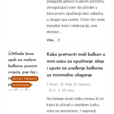
prilagoditi gotovo svakom prostoru,
omogućujući vam da uživate u
luksuznom opuštanju bez odlaska
u skupe spa centre. Osim što nude
trenutke mira i relaksacije, one
donose…
Više...
Kako pretvoriti mali balkon u
mini oazu za opuštanje: ideje
i upute za uređenje balkona
uz minimalno ulaganje
DIZAJN I TRENDOVI
Autor
Prije
11 mjeseci
EKSTERIJERI
0
33 mins
Ne trebate imati veliku terasu ili vrt
kako bi uživali u vlastitom kutku
mira na otvorenom. I najmanji