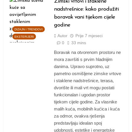
Zimski vrtovi i staklene
nadstrešnice: kako produžiti
boravak vani tijekom cijele
godine
DIZAJN I TRENDOVI
Autor
Prije
7 mjeseci
EKSTERIJERI
0
33 mins
Boravak na otvorenom prostoru ne
mora završiti s prvim hladnijim
danima. Upravo suprotno, uz
pametno osmišljene zimske vrtove
i staklene nadstrešnice, terasa,
dvorište ili mali vrt mogu postati
funkcionalan i ugodan prostor
tijekom cijele godine. Za vlasnike
malih kuća, mobilnih kućica i kuća
za odmor, ovakva rješenja
predstavljaju idealan spoj
udobnosti, estetike i energetske