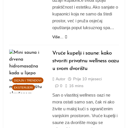
dizajn kupaonice treba spojiti
praktičnost i estetiku. Ako sanjate o
kupaonici koja ne samo da štedi
prostor, već i pruža osjećaj
opuštanja poput luksuznog spa…
Više...
Vruće kupelji i saune: kako
stvoriti privatnu wellness oazu
u svom dvorištu
Autor
Prije
10 mjeseci
DIZAJN I TRENDOVI
0
16 mins
EKSTERIJERI
San o vlastitoj wellness oazi ne
mora ostati samo san, čak ni ako
živite u maloj kući s ograničenim
vanjskim prostorom. Vruće kupelji i
saune za dvorište mogu se