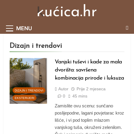
Skip
to
content
Portal O Malim Kućama I Održivom Načinu
MENU
Života.
Dizajn i trendovi
Vanjski tuševi i kade za mala
dvorišta: savršena
kombinacija prirode i luksuza
Autor
Prije
2 mjeseca
DIZAJN I TRENDOVI
0
45 mins
EKSTERIJERI
Zamislite ovu scenu: sunčano
poslijepodne, lagani povjetarac kroz
lišće, i vi pod toplim mlazom
vanjskog tuša, okruženi zelenilom.