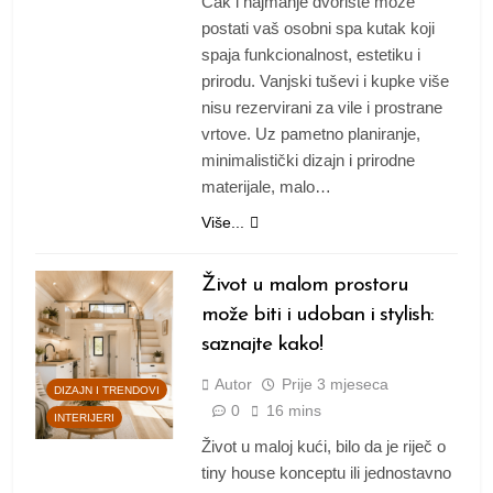
Čak i najmanje dvorište može
postati vaš osobni spa kutak koji
spaja funkcionalnost, estetiku i
prirodu. Vanjski tuševi i kupke više
nisu rezervirani za vile i prostrane
vrtove. Uz pametno planiranje,
minimalistički dizajn i prirodne
materijale, malo…
Više...
Život u malom prostoru
može biti i udoban i stylish:
saznajte kako!
Autor
Prije
3 mjeseca
DIZAJN I TRENDOVI
0
16 mins
INTERIJERI
Život u maloj kući, bilo da je riječ o
tiny house konceptu ili jednostavno