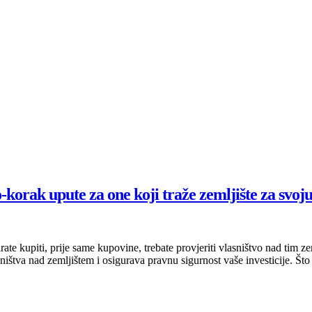
o-korak upute za one koji traže zemljište za svoj
rate kupiti, prije same kupovine, trebate provjeriti vlasništvo nad tim
ništva nad zemljištem i osigurava pravnu sigurnost vaše investicije. Što 