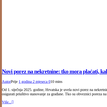
Novi porez na nekretnine: tko mora plaćati, kako
Autor
Prije
1 godina
2 mjeseca
0
10 mins
Od 1. siječnja 2025. godine, Hrvatska je uvela novi porez na nekretnin
osigurati priuštivo stanovanje za građane. Tko su obveznici poreza n
Više...