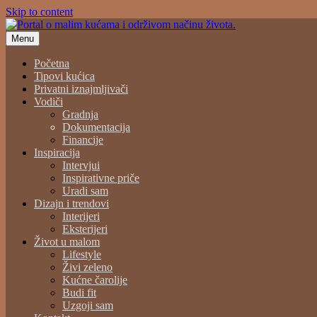
Skip to content
Menu
Portal o malim kućama i održivom načinu života.
Početna
Tipovi kućica
Privatni iznajmljivači
Vodiči
Gradnja
Dokumentacija
Financije
Inspiracija
Intervjui
Inspirativne priče
Uradi sam
Dizajn i trendovi
Interijeri
Eksterijeri
Život u malom
Lifestyle
Živi zeleno
Kućne čarolije
Budi fit
Uzgoji sam