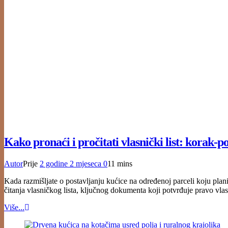
Kako pronaći i pročitati vlasnički list: korak-p
Autor
Prije
2 godine
2 mjeseca
0
11 mins
Kada razmišljate o postavljanju kućice na određenoj parceli koju plani
čitanja vlasničkog lista, ključnog dokumenta koji potvrđuje pravo vlas
Više...