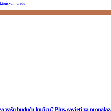
n za vašu buduću kućicu? Plus, savjeti za pronala