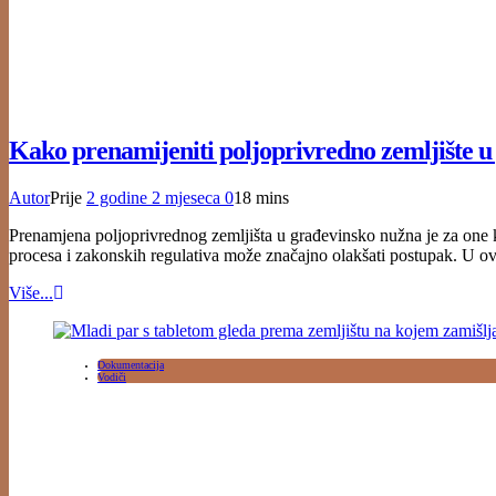
Kako prenamijeniti poljoprivredno zemljište u
Autor
Prije
2 godine
2 mjeseca
0
18 mins
Prenamjena poljoprivrednog zemljišta u građevinsko nužna je za one ko
procesa i zakonskih regulativa može značajno olakšati postupak. U ov
Više...
Dokumentacija
Vodiči