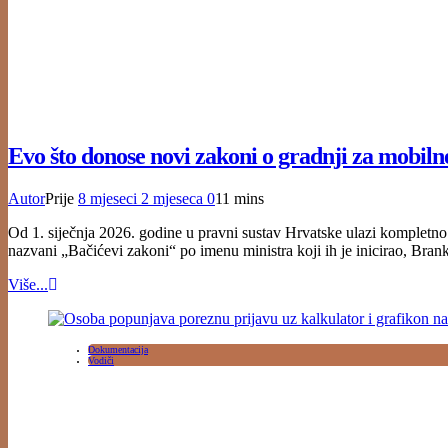
Evo što donose novi zakoni o gradnji za mobil
Autor
Prije
8 mjeseci
2 mjeseca
0
11 mins
Od 1. siječnja 2026. godine u pravni sustav Hrvatske ulazi kompletno
nazvani „Bačićevi zakoni“ po imenu ministra koji ih je inicirao, Brank
Više...
Dokumentacija
Vodiči