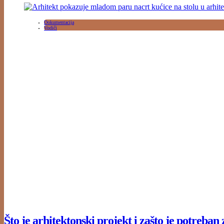
Dokumentacija
Vodiči
Što je arhitektonski projekt i zašto je potreba