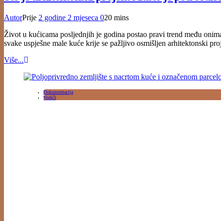
Autor
Prije
2 godine
2 mjeseca
0
20 mins
Život u kućicama posljednjih je godina postao pravi trend među onima k
svake uspješne male kuće krije se pažljivo osmišljen arhitektonski pro
Više...
Dokumentacija
Vodiči