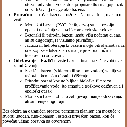
otežati odvodnju vode, dok propusno tlo smanjuje rizik
od zadržavanja vlage oko bazena.
Proračun
– Trošak bazena može značajno varirati, ovisno o
vrsti:
Montažni bazeni (PVC, čelik, drvo) su najpovoljnija
opcija i ne zahtijevaju velike građevinske radove.
Betonski ili prirodni bazeni imaju višu početnu cijenu,
ali su dugotrajniji i vizualno privlačniji.
Jacuzzi ili hidroterapijski bazeni mogu biti alternativa za
one koji žele luksuz, ali s manje prostora i nižim
troškovima održavanja.
Održavanje
– Različite vrste bazena imaju različite zahtjeve
za održavanje:
Klasični bazeni (s klorom ili solnom vodom) zahtijevaju
redovitu kemijsku obradu i čišćenje.
Prirodni bazeni koriste biljke i biološke filtere za
pročišćavanje vode, što smanjuje troškove održavanja i
ekološki otisak.
Montažni bazeni obično zahtijevaju manje održavanja,
ali su manje dugotrajni.
Bez obzira na ograničen prostor, pametnim planiranjem moguće je
stvoriti ugodan, funkcionalan i estetski privlačan bazen, koji će
povećati užitak boravka na otvorenom.