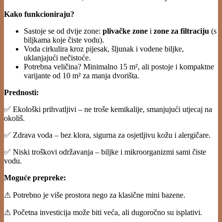
Kako funkcioniraju?
Sastoje se od dvije zone:
plivačke zone
i
zone za filtraciju
(s
biljkama koje čiste vodu).
Voda cirkulira kroz pijesak, šljunak i vodene biljke,
uklanjajući nečistoće.
Potrebna veličina? Minimalno 15 m², ali postoje i kompaktne
varijante od 10 m² za manja dvorišta.
Prednosti:
✅ Ekološki prihvatljivi – ne troše kemikalije, smanjujući utjecaj na
okoliš.
✅ Zdrava voda – bez klora, sigurna za osjetljivu kožu i alergičare.
✅ Niski troškovi održavanja – biljke i mikroorganizmi sami čiste
vodu.
Moguće prepreke:
⚠ Potrebno je više prostora nego za klasične mini bazene.
⚠ Početna investicija može biti veća, ali dugoročno su isplativi.