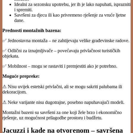
Idealni za sezonsku upotrebu, jer ih je lako napuhati, isprazniti
i spremiti.
Savršeni za djecu ili kao privremeno rješenje za vruće ljetne
dane.
Prednosti montažnih bazena:
✅ Jednostavna montaža – ne zahtijevaju velike građevinske radove.
✅ Odlični za iznajmljivače – povećavaju privlačnost turističkih
objekata.
✅ Mobilnost – mogu se rastaviti i premjestiti ako je potrebno.
Moguće prepreke:
⚠ Nisu uvijek estetski privlačni, ali se mogu sakriti palubama ili
dekoracijom.
⚠ Neke varijante nisu dugotrajne, posebno napuhavajući modeli.
Montažni bazeni su savršeni za one koji žele brzo i ekonomično
rješenje, uz mogućnost prilagodbe prostoru i budžetu.
Jacuzzi i kade na otvorenom – savršena