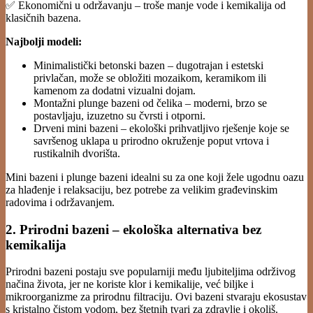
✅ Ekonomični u održavanju – troše manje vode i kemikalija od
klasičnih bazena.
Najbolji modeli:
Minimalistički betonski bazen – dugotrajan i estetski
privlačan, može se obložiti mozaikom, keramikom ili
kamenom za dodatni vizualni dojam.
Montažni plunge bazeni od čelika – moderni, brzo se
postavljaju, izuzetno su čvrsti i otporni.
Drveni mini bazeni – ekološki prihvatljivo rješenje koje se
savršenog uklapa u prirodno okruženje poput vrtova i
rustikalnih dvorišta.
Mini bazeni i plunge bazeni idealni su za one koji žele ugodnu oazu
za hlađenje i relaksaciju, bez potrebe za velikim građevinskim
radovima i održavanjem.
2. Prirodni bazeni – ekološka alternativa bez
kemikalija
Prirodni bazeni postaju sve popularniji među ljubiteljima održivog
načina života, jer ne koriste klor i kemikalije, već biljke i
mikroorganizme za prirodnu filtraciju. Ovi bazeni stvaraju ekosustav
s kristalno čistom vodom, bez štetnih tvari za zdravlje i okoliš.