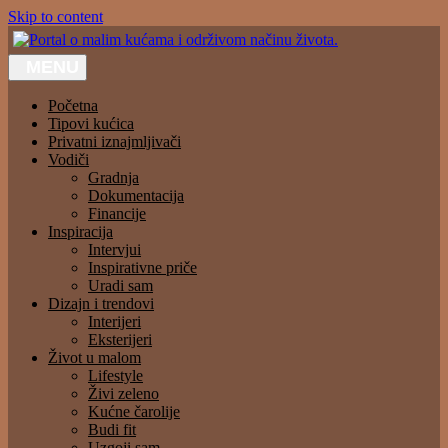
Skip to content
MENU
Portal o malim kućama i održivom načinu života.
Početna
Tipovi kućica
Privatni iznajmljivači
Vodiči
Gradnja
Dokumentacija
Financije
Inspiracija
Intervjui
Inspirativne priče
Uradi sam
Dizajn i trendovi
Interijeri
Eksterijeri
Život u malom
Lifestyle
Živi zeleno
Kućne čarolije
Budi fit
Uzgoji sam