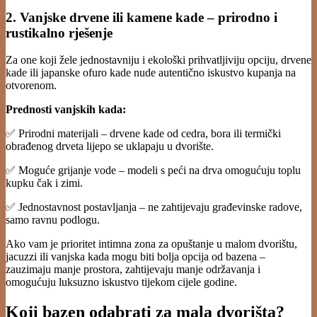
2. Vanjske drvene ili kamene kade – prirodno i
rustikalno rješenje
Za one koji žele jednostavniju i ekološki prihvatljiviju opciju, drvene
kade ili japanske ofuro kade nude autentično iskustvo kupanja na
otvorenom.
Prednosti vanjskih kada:
✅ Prirodni materijali – drvene kade od cedra, bora ili termički
obrađenog drveta lijepo se uklapaju u dvorište.
✅ Moguće grijanje vode – modeli s peći na drva omogućuju toplu
kupku čak i zimi.
✅ Jednostavnost postavljanja – ne zahtijevaju građevinske radove,
samo ravnu podlogu.
Ako vam je prioritet intimna zona za opuštanje u malom dvorištu,
jacuzzi ili vanjska kada mogu biti bolja opcija od bazena –
zauzimaju manje prostora, zahtijevaju manje održavanja i
omogućuju luksuzno iskustvo tijekom cijele godine.
Koji bazen odabrati za mala dvorišta?