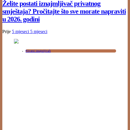
Želite postati iznajmljivač privatnog
smještaja? Pročitajte što sve morate napraviti
u 2026. godini
Prije
5 mjeseci
5 mjeseci
Privatni iznajmljivači