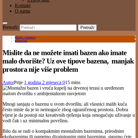
Kontakt
O nama
Pretraži:
Dizajn i trendovi
Eksterijeri
Mislite da ne možete imati bazen ako imate
malo dvorište? Uz ove tipove bazena, manjak
prostora nije više problem
Autor
Prije
1 godina
2 mjeseca
0
15 mins
Mnogi sanjaju o bazenu u svom dvorištu, ali vlasnici malih kuća
često misle da je to nemoguće zbog ograničenog prostora. Dobra
vijest je da postoji niz kreativnih rješenja koja omogućuju uživanje u
vodi čak i uz minimalnu površinu.
Bilo da se radi o kompaktnim montažnim bazenima, prirodnim
ekobazenima ili pametno dizajniranim mini bazenima, sigurno ćete