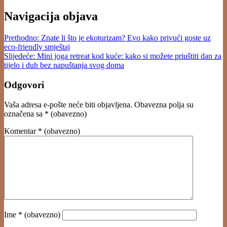
Navigacija objava
Prethodno:
Znate li što je ekoturizam? Evo kako privući goste uz
eco-friendly smještaj
Slijedeće:
Mini joga retreat kod kuće: kako si možete priuštiti dan za
tijelo i duh bez napuštanja svog doma
Odgovori
Vaša adresa e-pošte neće biti objavljena.
Obavezna polja su
označena sa
* (obavezno)
Komentar
* (obavezno)
Ime
* (obavezno)