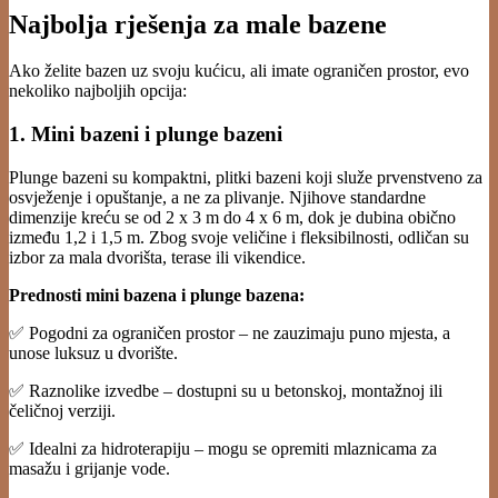
Najbolja rješenja za male bazene
Ako želite bazen uz svoju kućicu, ali imate ograničen prostor, evo
nekoliko najboljih opcija:
1. Mini bazeni i plunge bazeni
Plunge bazeni su kompaktni, plitki bazeni koji služe prvenstveno za
osvježenje i opuštanje, a ne za plivanje. Njihove standardne
dimenzije kreću se od 2 x 3 m do 4 x 6 m, dok je dubina obično
između 1,2 i 1,5 m. Zbog svoje veličine i fleksibilnosti, odličan su
izbor za mala dvorišta, terase ili vikendice.
Prednosti mini bazena i plunge bazena:
✅ Pogodni za ograničen prostor – ne zauzimaju puno mjesta, a
unose luksuz u dvorište.
✅ Raznolike izvedbe – dostupni su u betonskoj, montažnoj ili
čeličnoj verziji.
✅ Idealni za hidroterapiju – mogu se opremiti mlaznicama za
masažu i grijanje vode.