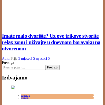
Imate malo dvorište? Uz ove trikove stvorite
relax zonu i uživajte u dnevnom boravaku na
otvorenom
Autor
Prije
5 mjeseci
5 mjeseci
0
Pretraga
Pretraži
Izdvajamo
Inspiracija
Intervjui