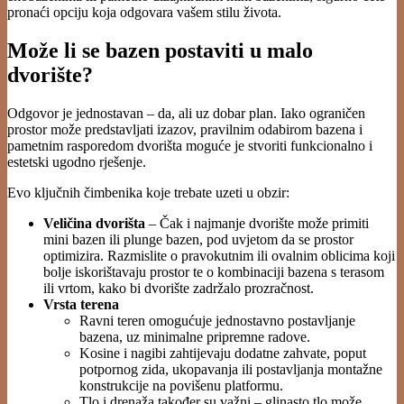
pronaći opciju koja odgovara vašem stilu života.
Može li se bazen postaviti u malo
dvorište?
Odgovor je jednostavan – da, ali uz dobar plan. Iako ograničen
prostor može predstavljati izazov, pravilnim odabirom bazena i
pametnim rasporedom dvorišta moguće je stvoriti funkcionalno i
estetski ugodno rješenje.
Evo ključnih čimbenika koje trebate uzeti u obzir:
Veličina dvorišta
– Čak i najmanje dvorište može primiti
mini bazen ili plunge bazen, pod uvjetom da se prostor
optimizira. Razmislite o pravokutnim ili ovalnim oblicima koji
bolje iskorištavaju prostor te o kombinaciji bazena s terasom
ili vrtom, kako bi dvorište zadržalo prozračnost.
Vrsta terena
Ravni teren omogućuje jednostavno postavljanje
bazena, uz minimalne pripremne radove.
Kosine i nagibi zahtijevaju dodatne zahvate, poput
potpornog zida, ukopavanja ili postavljanja montažne
konstrukcije na povišenu platformu.
Tlo i drenaža također su važni – glinasto tlo može