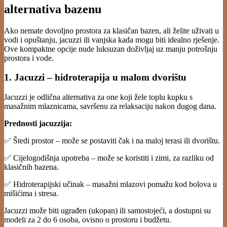
alternativa bazenu
Ako nemate dovoljno prostora za klasičan bazen, ali želite uživati u
vodi i opuštanju, jacuzzi ili vanjska kada mogu biti idealno rješenje.
Ove kompaktne opcije nude luksuzan doživljaj uz manju potrošnju
prostora i vode.
1. Jacuzzi – hidroterapija u malom dvorištu
Jacuzzi je odlična alternativa za one koji žele toplu kupku s
masažnim mlaznicama, savršenu za relaksaciju nakon dugog dana.
Prednosti jacuzzija:
✅ Štedi prostor – može se postaviti čak i na maloj terasi ili dvorištu.
✅ Cijelogodišnja upotreba – može se koristiti i zimi, za razliku od
klasičnih bazena.
✅ Hidroterapijski učinak – masažni mlazovi pomažu kod bolova u
mišićima i stresa.
Jacuzzi može biti ugrađen (ukopan) ili samostojeći, a dostupni su
modeli za 2 do 6 osoba, ovisno o prostoru i budžetu.