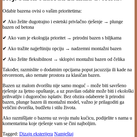
Odabir bazena ovisi o vašim prioritetima:
✔ Ako želite dugotrajno i estetski privlačno rješenje → plunge
bazen od betona
✔ Ako vam je ekologija prioritet → prirodni bazen s biljkama
✔ Ako tražite najjeftiniju opciju → nadzemni montažni bazen
✔ Ako želite fleksibilnost → sklopivi montažni bazen od čelika
Također, razmislite o dodatnim opcijama poput jacuzzija ili kade na
otvorenom, ako nemate prostora za klasičan bazen.
Bazen uz malom dvorištu nije samo moguć – može biti savršeno
rješenje za ljetno opuštanje, a uz pravilan odabir može biti i ekološki
prihvatljiv i dugoročno isplativ. Bez obzira odaberete li prirodni
bazen, plunge bazen ili montažni model, važno je prilagoditi ga
veličini dvorišta, budžetu i stilu života.
Ako razmišljate o bazenu uz svoju malu kućicu, podijelite s nama u
komentarima koje rješenje vam se čini najboljim.
Tagged:
Dizajn eksterijera
Namještaj