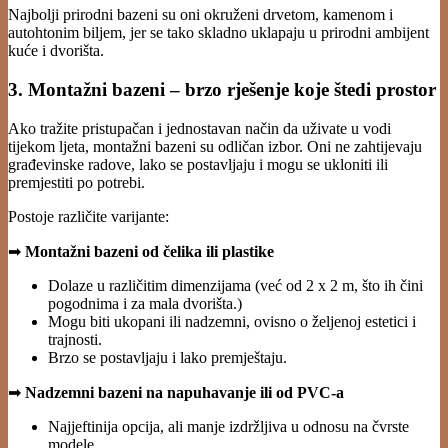
Najbolji prirodni bazeni su oni okruženi drvetom, kamenom i
autohtonim biljem, jer se tako skladno uklapaju u prirodni ambijent
kuće i dvorišta.
3. Montažni bazeni – brzo rješenje koje štedi prostor
Ako tražite pristupačan i jednostavan način da uživate u vodi
tijekom ljeta, montažni bazeni su odličan izbor. Oni ne zahtijevaju
građevinske radove, lako se postavljaju i mogu se ukloniti ili
premjestiti po potrebi.
Postoje različite varijante:
➡
Montažni bazeni od čelika ili plastike
Dolaze u različitim dimenzijama (već od 2 x 2 m, što ih čini
pogodnima i za mala dvorišta.)
Mogu biti ukopani ili nadzemni, ovisno o željenoj estetici i
trajnosti.
Brzo se postavljaju i lako premještaju.
➡
Nadzemni bazeni na napuhavanje ili od PVC-a
Najjeftinija opcija, ali manje izdržljiva u odnosu na čvrste
modele.