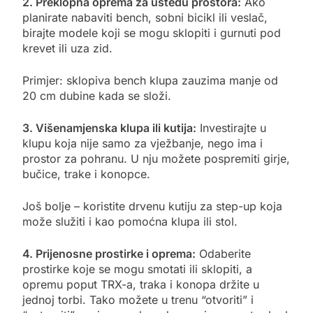
2. Preklopna oprema za uštedu prostora:
Ako
planirate nabaviti bench, sobni bicikl ili veslač,
birajte modele koji se mogu sklopiti i gurnuti pod
krevet ili uza zid.
Primjer: sklopiva bench klupa zauzima manje od
20 cm dubine kada se složi.
3. Višenamjenska klupa ili kutija:
Investirajte u
klupu koja nije samo za vježbanje, nego ima i
prostor za pohranu. U nju možete pospremiti girje,
bučice, trake i konopce.
Još bolje – koristite drvenu kutiju za step-up koja
može služiti i kao pomoćna klupa ili stol.
4. Prijenosne prostirke i oprema:
Odaberite
prostirke koje se mogu smotati ili sklopiti, a
opremu poput TRX-a, traka i konopa držite u
jednoj torbi. Tako možete u trenu “otvoriti” i