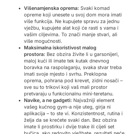
Višenamjenska oprema:
Svaki komad
opreme koji unesete u svoj dom mora imati
više funkcija. Ne kupujete spravu za jednu
vježbu, kupujete alat koji će rasti s vama i
vašim ciljevima. To znači manje stvari, ali
više mogućnosti.
Maksimalna iskoristivost malog
prostora:
Bez obzira živite li u garsonijeri,
maloj kući ili imate tek kutak dnevnog
boravka na raspolaganju, svaka stvar treba
imati svoje mjesto i svrhu. Preklopna
oprema, pohrana pod krevet, zidni nosači –
sve su to trikovi koji vaš mali prostor
pretvaraju u funkcionalnu mini-teretanu.
Navike, a ne gadgeti:
Najvažniji element
vašeg kućnog gym-a nije uteg, girja ni
aplikacija – to ste vi. Konzistentnost, rutina i
želja da se krećete svaki dan. Bez obzira
imate li prostirku i dvije trake ili cijeli set
bučica, ako redovito vježbate, rezultati neće