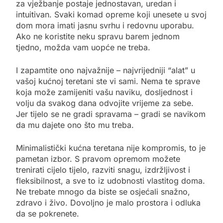
za vježbanje postaje jednostavan, uredan i
intuitivan. Svaki komad opreme koji unesete u svoj
dom mora imati jasnu svrhu i redovnu uporabu.
Ako ne koristite neku spravu barem jednom
tjedno, možda vam uopće ne treba.
I zapamtite ono najvažnije – najvrijedniji “alat” u
vašoj kućnoj teretani ste vi sami. Nema te sprave
koja može zamijeniti vašu naviku, dosljednost i
volju da svakog dana odvojite vrijeme za sebe.
Jer tijelo se ne gradi spravama – gradi se navikom
da mu dajete ono što mu treba.
Minimalistički kućna teretana nije kompromis, to je
pametan izbor. S pravom opremom možete
trenirati cijelo tijelo, razviti snagu, izdržljivost i
fleksibilnost, a sve to iz udobnosti vlastitog doma.
Ne trebate mnogo da biste se osjećali snažno,
zdravo i živo. Dovoljno je malo prostora i odluka
da se pokrenete.