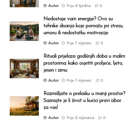
Autor
4 tjedna
Prije
0
Nedostaje vam energije? Ovo su
tehnike disanja koje pomažu pri stresu,
umoru ili nedostatku motivacije
Autor
1 mjesec
Prije
0
Rituali prijelaza godišnjih doba u malim
prostorima: kako osjetiti proljeće, ljeto,
jesen i zimu
Autor
1 mjesec
Prije
0
Razmišljate o prelasku u manji prostor?
Saznajte je li život u kućici pravi izbor
za vas!
Autor
2 mjeseca
Prije
0