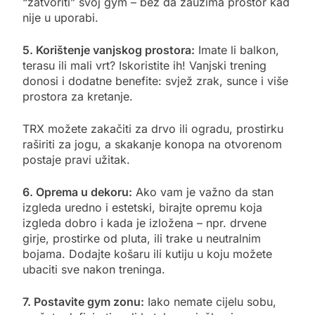
“zatvoriti” svoj gym – bez da zauzima prostor kad
nije u uporabi.
5. Korištenje vanjskog prostora:
Imate li balkon,
terasu ili mali vrt? Iskoristite ih! Vanjski trening
donosi i dodatne benefite: svjež zrak, sunce i više
prostora za kretanje.
TRX možete zakačiti za drvo ili ogradu, prostirku
raširiti za jogu, a skakanje konopa na otvorenom
postaje pravi užitak.
6. Oprema u dekoru:
Ako vam je važno da stan
izgleda uredno i estetski, birajte opremu koja
izgleda dobro i kada je izložena – npr. drvene
girje, prostirke od pluta, ili trake u neutralnim
bojama. Dodajte košaru ili kutiju u koju možete
ubaciti sve nakon treninga.
7. Postavite gym zonu:
Iako nemate cijelu sobu,