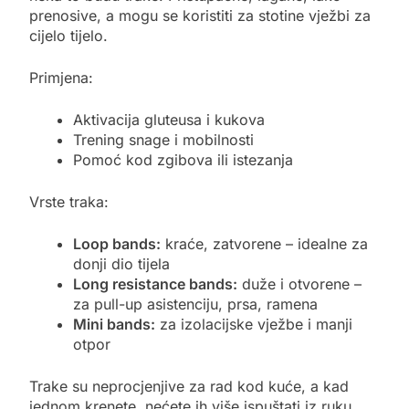
prenosive, a mogu se koristiti za stotine vježbi za
cijelo tijelo.
Primjena:
Aktivacija gluteusa i kukova
Trening snage i mobilnosti
Pomoć kod zgibova ili istezanja
Vrste traka:
Loop bands:
kraće, zatvorene – idealne za
donji dio tijela
Long resistance bands:
duže i otvorene –
za pull-up asistenciju, prsa, ramena
Mini bands:
za izolacijske vježbe i manji
otpor
Trake su neprocjenjive za rad kod kuće, a kad
jednom krenete, nećete ih više ispuštati iz ruku.