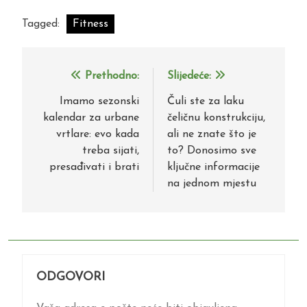
Tagged:
Fitness
Prethodno:
Slijedeće:
Navigacija
objava
Imamo sezonski
Čuli ste za laku
kalendar za urbane
čeličnu konstrukciju,
vrtlare: evo kada
ali ne znate što je
treba sijati,
to? Donosimo sve
presađivati i brati
ključne informacije
na jednom mjestu
ODGOVORI