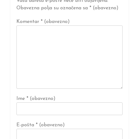
Vaša adresa e-pošte neće biti objavljena.
Obavezna polja su označena sa
* (obavezno)
Komentar
* (obavezno)
Ime
* (obavezno)
E-pošta
* (obavezno)