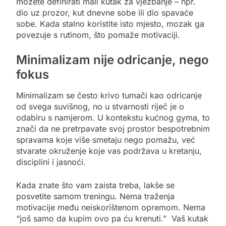
možete definirati mali kutak za vježbanje – npr.
dio uz prozor, kut dnevne sobe ili dio spavaće
sobe. Kada stalno koristite isto mjesto, mozak ga
povezuje s rutinom, što pomaže motivaciji.
Minimalizam nije odricanje, nego
fokus
Minimalizam se često krivo tumači kao odricanje
od svega suvišnog, no u stvarnosti riječ je o
odabiru s namjerom. U kontekstu kućnog gyma, to
znači da ne pretrpavate svoj prostor bespotrebnim
spravama koje više smetaju nego pomažu, već
stvarate okruženje koje vas podržava u kretanju,
disciplini i jasnoći.
Kada znate što vam zaista treba, lakše se
posvetite samom treningu. Nema traženja
motivacije među neiskorištenom opremom. Nema
“još samo da kupim ovo pa ću krenuti.” Vaš kutak