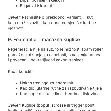
Dips i povišeni sklekovi
Bugarski iskoraci
Savjet:
Razmislite o preklopnoj varijanti ili kutiji
koja može služiti i kao dodatno sjedište kad ne
vježbate.
9. Foam roller i masažne kuglice
Regeneracija nije luksuz, to je nužnost. Foam roller
pomaže u otklanjanju napetosti, smanjenju bolova
i povećanju pokretljivosti nakon treninga.
Kada koristiti:
Nakon treninga za oporavak
Kao dio jutarnje rutine za razbuđivanje tijela
Kod napetosti u leđima, bedrima, listovima
Savjet:
Kuglice (poput lacrosse ili trigger point
loptica) odlične su za ciljano razbijanje čvorova.