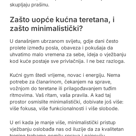
skupljaju prašinu.
Zašto uopće kućna teretana, i
zašto minimalistički?
U današnjem ubrzanom svijetu, gdje dani često
prolete između posla, obaveza i pokušaja da
uhvatimo malo vremena za sebe, ideja o vježbanju
kod kuće postaje sve privlačnija. I ne bez razloga.
Kućni gym štedi vrijeme, novac i energiju. Nema
potrebe za članarinom, čekanjem na sprave,
vožnjom do teretane ili prilagođavanjem tuđim
ritmovima. Vaš ritam, vaša pravila. A kad taj
prostor osmislite minimalistički, dobivate još više:
više fokusa, više funkcionalnosti i više slobode.
U eri kada je manje više, minimalistički pristup
vježbanju oslobađa nas od iluzije da za kvalitetan
trening trebamo gomilu sprava i najnoviju