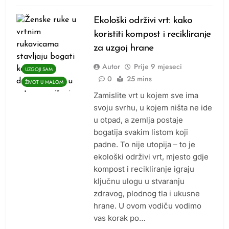
Ekološki održivi vrt: kako
koristiti kompost i recikliranje
za uzgoj hrane
Autor
Prije
9 mjeseci
UZGOJI SAM
0
25 mins
ŽIVOT U MALOM
Zamislite vrt u kojem sve ima
svoju svrhu, u kojem ništa ne ide
u otpad, a zemlja postaje
bogatija svakim listom koji
padne. To nije utopija – to je
ekološki održivi vrt, mjesto gdje
kompost i recikliranje igraju
ključnu ulogu u stvaranju
zdravog, plodnog tla i ukusne
hrane. U ovom vodiču vodimo
vas korak po…