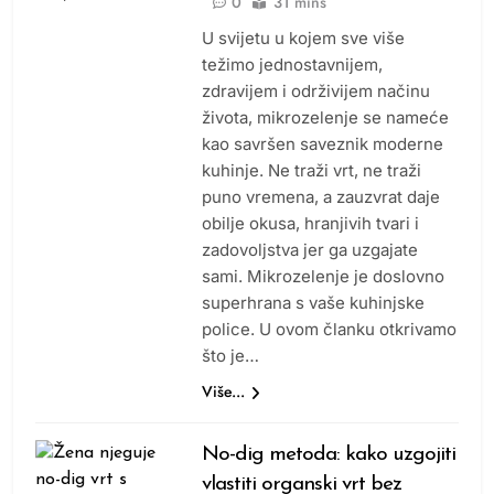
0
31 mins
U svijetu u kojem sve više
težimo jednostavnijem,
zdravijem i održivijem načinu
života, mikrozelenje se nameće
kao savršen saveznik moderne
kuhinje. Ne traži vrt, ne traži
puno vremena, a zauzvrat daje
obilje okusa, hranjivih tvari i
zadovoljstva jer ga uzgajate
sami. Mikrozelenje je doslovno
superhrana s vaše kuhinjske
police. U ovom članku otkrivamo
što je…
Više...
No-dig metoda: kako uzgojiti
vlastiti organski vrt bez