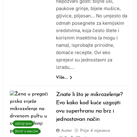
nepozvani gosti: biljne uši,
paukove grinje, bijele mušice,
gljivice, plijesan… No umjesto da
odmah posegnete za kemijskim
sredstvima, koja često štete i
korisnim insektima (a mogu i
nama), isprobajte prirodne,
domaće recepte. Ovi eko
sprejevi su jednostavni za
izradu,…
Više...
Znate li što je mikrozelenje?
Evo kako kod kuće uzgojiti
ovu superhranu na brz i
jednostavan način
UZGOJI SAM
Autor
Prije
4 mjeseca
ŽIVOT U MALOM