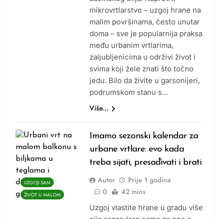
mikrovrtlarstvo – uzgoj hrane na
malim površinama, često unutar
doma – sve je popularnija praksa
među urbanim vrtlarima,
zaljubljenicima u održivi život i
svima koji žele znati što točno
jedu. Bilo da živite u garsonijeri,
podrumskom stanu s…
Više...
Imamo sezonski kalendar za
urbane vrtlare: evo kada
treba sijati, presađivati i brati
Autor
Prije
1 godina
UZGOJI SAM
0
42 mins
ŽIVOT U MALOM
Uzgoj vlastite hrane u gradu više