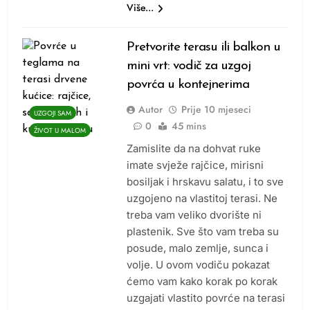
Više...
Pretvorite terasu ili balkon u
mini vrt: vodič za uzgoj
povrća u kontejnerima
Autor
Prije
10 mjeseci
UZGOJI SAM
0
45 mins
ŽIVOT U MALOM
Zamislite da na dohvat ruke
imate svježe rajčice, mirisni
bosiljak i hrskavu salatu, i to sve
uzgojeno na vlastitoj terasi. Ne
treba vam veliko dvorište ni
plastenik. Sve što vam treba su
posude, malo zemlje, sunca i
volje. U ovom vodiču pokazat
ćemo vam kako korak po korak
uzgajati vlastito povrće na terasi