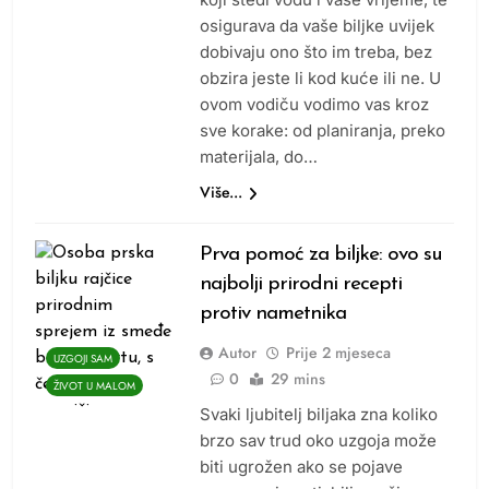
osigurava da vaše biljke uvijek
dobivaju ono što im treba, bez
obzira jeste li kod kuće ili ne. U
ovom vodiču vodimo vas kroz
sve korake: od planiranja, preko
materijala, do…
Više...
Prva pomoć za biljke: ovo su
najbolji prirodni recepti
protiv nametnika
Autor
Prije
2 mjeseca
UZGOJI SAM
0
29 mins
ŽIVOT U MALOM
Svaki ljubitelj biljaka zna koliko
brzo sav trud oko uzgoja može
biti ugrožen ako se pojave