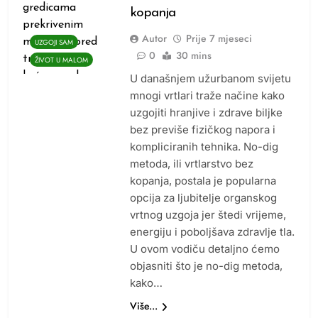
kopanja
Autor
Prije
7 mjeseci
UZGOJI SAM
0
30 mins
ŽIVOT U MALOM
U današnjem užurbanom svijetu
mnogi vrtlari traže načine kako
uzgojiti hranjive i zdrave biljke
bez previše fizičkog napora i
kompliciranih tehnika. No-dig
metoda, ili vrtlarstvo bez
kopanja, postala je popularna
opcija za ljubitelje organskog
vrtnog uzgoja jer štedi vrijeme,
energiju i poboljšava zdravlje tla.
U ovom vodiču detaljno ćemo
objasniti što je no-dig metoda,
kako…
Više...