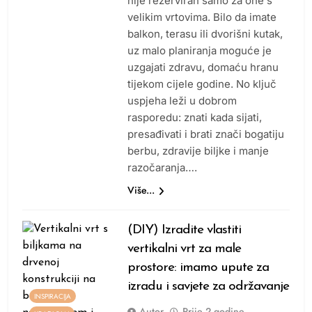
nije rezerviran samo za one s
velikim vrtovima. Bilo da imate
balkon, terasu ili dvorišni kutak,
uz malo planiranja moguće je
uzgajati zdravu, domaću hranu
tijekom cijele godine. No ključ
uspjeha leži u dobrom
rasporedu: znati kada sijati,
presađivati i brati znači bogatiju
berbu, zdravije biljke i manje
razočaranja….
Više...
(DIY) Izradite vlastiti
vertikalni vrt za male
prostore: imamo upute za
izradu i savjete za održavanje
INSPIRACIJA
Autor
Prije
2 godine