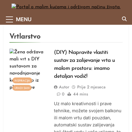
Skip
to
Portal O Malim Kućama I Održivom Načinu Života.
content
MENU
Vrtlarstvo
(DIY) Napravite vlastiti
sustav za zalijevanje vrta u
malom prostoru: imamo
detaljan vodič!
INSPIRACIJA
Autor
Prije
2 mjeseca
URADI SAM
0
44 mins
Uz malo kreativnosti i prave
tehnike, možete svojem balkonu
ili malom vrtu dati pouzdan,
automatski sustav zalijevanja
koji štedi vodu i vaše vrijeme, te