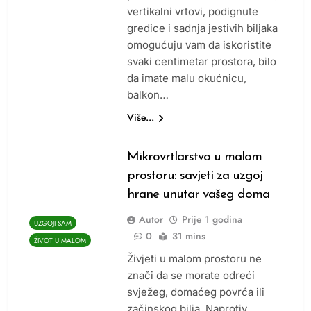
vertikalni vrtovi, podignute
gredice i sadnja jestivih biljaka
omogućuju vam da iskoristite
svaki centimetar prostora, bilo
da imate malu okućnicu,
balkon…
Više...
Mikrovrtlarstvo u malom
prostoru: savjeti za uzgoj
hrane unutar vašeg doma
Autor
Prije
1 godina
UZGOJI SAM
0
31 mins
ŽIVOT U MALOM
Živjeti u malom prostoru ne
znači da se morate odreći
svježeg, domaćeg povrća ili
začinskog bilja. Naprotiv,