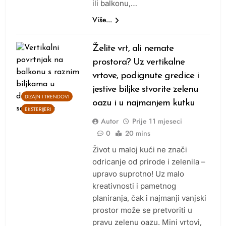
ili balkonu,…
Više...
Želite vrt, ali nemate
prostora? Uz vertikalne
vrtove, podignute gredice i
jestive biljke stvorite zelenu
DIZAJN I TRENDOVI
oazu i u najmanjem kutku
EKSTERIJERI
Autor
Prije
11 mjeseci
0
20 mins
Život u maloj kući ne znači
odricanje od prirode i zelenila –
upravo suprotno! Uz malo
kreativnosti i pametnog
planiranja, čak i najmanji vanjski
prostor može se pretvoriti u
pravu zelenu oazu. Mini vrtovi,