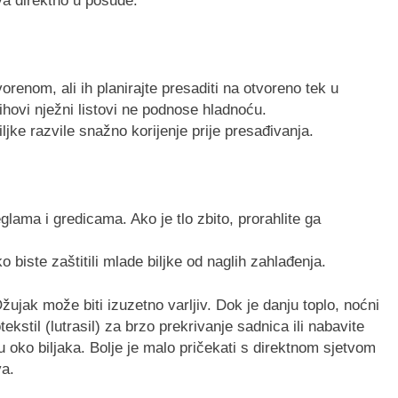
va direktno u posude.
vorenom, ali ih planirajte presaditi na otvoreno tek u
hovi nježni listovi ne podnose hladnoću.
iljke razvile snažno korijenje prije presađivanja.
eglama i gredicama. Ako je tlo zbito, prorahlite ga
o biste zaštitili mlade biljke od naglih zahlađenja.
jak može biti izuzetno varljiv. Dok je danju toplo, noćni
ekstil (lutrasil) za brzo prekrivanje sadnica ili nabavite
nu oko biljaka. Bolje je malo pričekati s direktnom sjetvom
va.