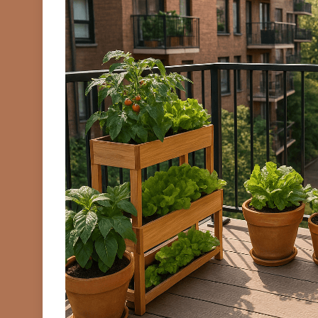
TIPOVI KUĆICA
Kućice od lagane čel
(LGS): sve što trebat
(2026.)
Prije
2 Mjeseca