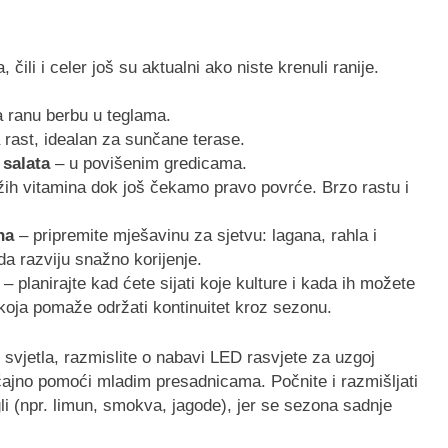
 čili i celer još su aktualni ako niste krenuli ranije.
 ranu berbu u teglama.
rast, idealan za sunčane terase.
 salata
– u povišenim gredicama.
žih vitamina dok još čekamo pravo povrće. Brzo rastu i
na
– pripremite mješavinu za sjetvu: lagana, rahla i
a razviju snažno korijenje.
– planirajte kad ćete sijati koje kulture i kada ih možete
 koja pomaže održati kontinuitet kroz sezonu.
svjetla, razmislite o nabavi LED rasvjete za uzgoj
ačajno pomoći mladim presadnicama. Počnite i razmišljati
li (npr. limun, smokva, jagode), jer se sezona sadnje