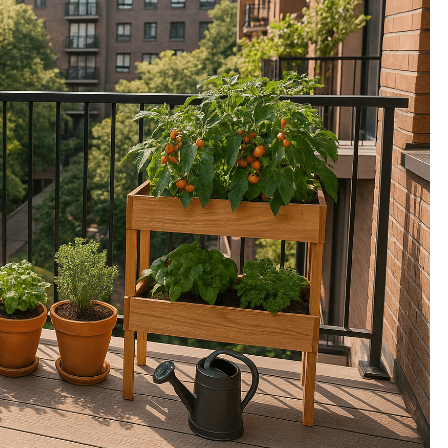
PRIVATNI IZNAJMLJIVAČI
ične konstrukcije
Želite iznajmljivati smještaj? Ne
e znati prije kupnje
preskačite ovaj ključan korak prije
pokretanja turističkog biznisa
Prije
2 Mjeseca