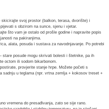
 skicirajte svoj prostor (balkon, terasa, dvorište) i
spijevati s obzirom na sunce, sjenu i vjetar.
ajte što vam je ostalo od prošle godine i napravite popis
janosti na pakiranjima.
vica, alata, posuda i sustava za navodnjavanje. Po potrebi
 stare posude mogu skrivati bolesti i štetnike, pa ih
ajte octom ili sodom bikarbonom.
stirate, provjerite stanje hrpe. Možete početi s
 sadnju u teglama (npr. vrtna zemlja + kokosov treset +
 puno vremena do presađivanja, zato se sije rano.
ijsko razdoblje i stabilnu temperaturu, pa je siječanj