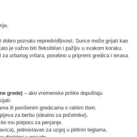
ije.
i dobro poznatu nepredvidljivost. Sunce može grijati kao
Zato je važno biti fleksibilan i pažljiv u svakom koraku.
za urbanog vrtlara, posebno u pripremi gredica i terasa
ene grede)
– ako vremenske prilike dopuštaju
jati:
ama ili povišenim gredicama s rahlim tlom.
spijeva za berbu (idealno za početnike).
žite mu potporu za penjanje.
lavica), jednostavan za uzgoj u plitkim teglama.