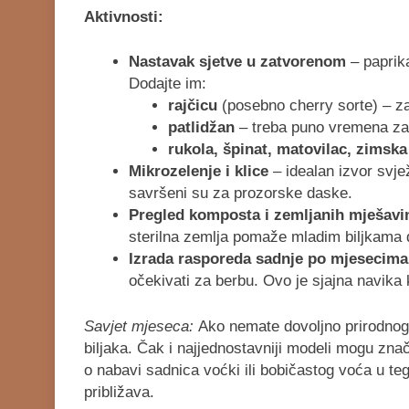
Aktivnosti:
Nastavak sjetve u zatvorenom
– paprika,
Dodajte im:
rajčicu
(posebno cherry sorte) – za
patlidžan
– treba puno vremena za 
rukola, špinat, matovilac, zimska
Mikrozelenje i klice
– idealan izvor svje
savršeni su za prozorske daske.
Pregled komposta i zemljanih mješavi
sterilna zemlja pomaže mladim biljkama d
Izrada rasporeda sadnje po mjesecima
očekivati za berbu. Ovo je sjajna navika
Savjet mjeseca:
Ako nemate dovoljno prirodnog 
biljaka. Čak i najjednostavniji modeli mogu zn
o nabavi sadnica voćki ili bobičastog voća u teg
približava.