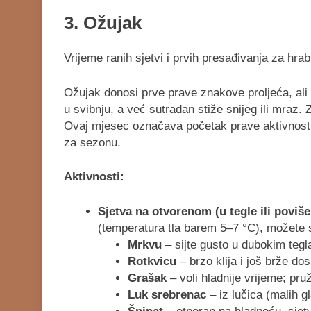
3. Ožujak
Vrijeme ranih sjetvi i prvih presađivanja za hrabr
Ožujak donosi prve prave znakove proljeća, ali 
u svibnju, a već sutradan stiže snijeg ili mraz. 
Ovaj mjesec označava početak prave aktivnosti 
za sezonu.
Aktivnosti:
Sjetva na otvorenom (u tegle ili poviš
(temperatura tla barem 5–7 °C), možete si
Mrkvu
– sijte gusto u dubokim tegl
Rotkvicu
– brzo klija i još brže do
Grašak
– voli hladnije vrijeme; pru
Luk srebrenac
– iz lučica (malih g