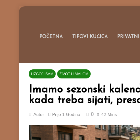
Skip
to
content
Portal O M
POČETNA
TIPOVI KUĆICA
PRIVATNI
UZGOJI SAM
ŽIVOT U MALOM
Imamo sezonski kalend
kada treba sijati, presa
0
Autor
Prije
1 Godina
42 Mins