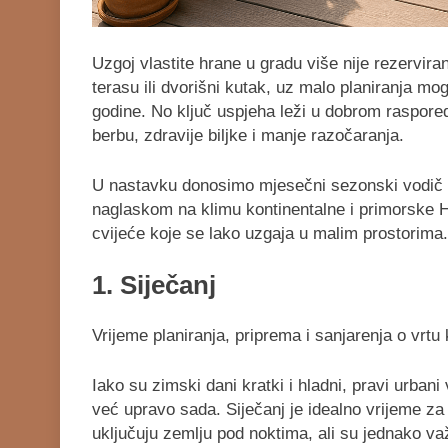
Uzgoj vlastite hrane u gradu više nije rezervir
terasu ili dvorišni kutak, uz malo planiranja mo
godine. No ključ uspjeha leži u dobrom rasporedu:
berbu, zdravije biljke i manje razočaranja.
U nastavku donosimo mjesečni sezonski vodič p
naglaskom na klimu kontinentalne i primorske Hr
cvijeće koje se lako uzgaja u malim prostorima.
1. Siječanj
Vrijeme planiranja, priprema i sanjarenja o vrtu k
Iako su zimski dani kratki i hladni, pravi urbani
već upravo sada. Siječanj je idealno vrijeme za 
uključuju zemlju pod noktima, ali su jednako va