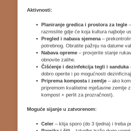
Aktivnosti:
Planiranje gredica i prostora za tegle
–
razmislite gdje će koja kultura najbolje u
Pregled i nabava sjemena
– prekontrolir
potrebnog. Obratite pažnju na datume val
Nabava opreme
– provjerite stanje ruka
obnovite zalihe.
Čišćenje i dezinfekcija tegli i sanduka
–
dobro operite i po mogućnosti dezinficir
Priprema komposta i zemlje
– ako kompo
pripremom kvalitetne mješavine zemlje za
kompost + perlit za prozračnost).
Moguće sijanje u zatvorenom:
Celer
– klija sporo (do 3 tjedna) i treba
Paprika i čili
– također traže dugo vegetac