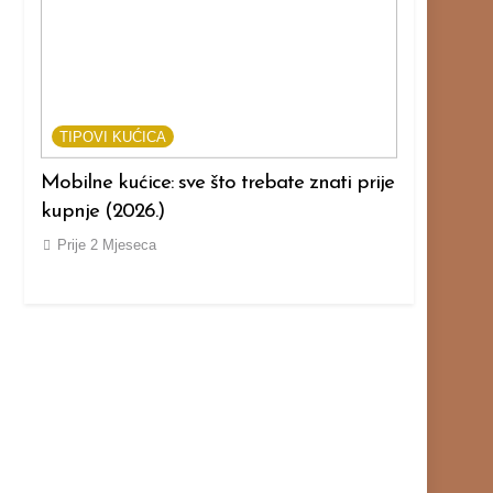
TIPOVI KUĆICA
TIPOVI KU
Mobilne kućice: sve što trebate znati prije
Modularne k
kupnje (2026.)
prije kupnj
Prije
2 Mjeseca
Prije
2 Mjes