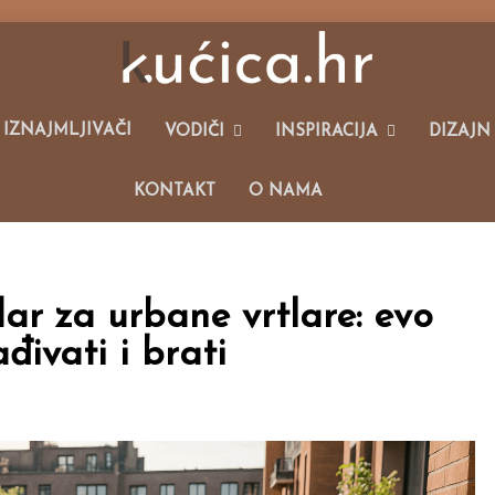
alim Kućama I Održivom Načinu Života.
 IZNAJMLJIVAČI
VODIČI
INSPIRACIJA
DIZAJN
KONTAKT
O NAMA
ar za urbane vrtlare: evo
đivati i brati