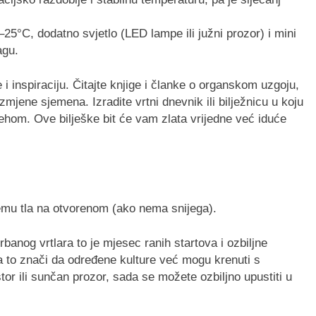
–25°C, dodatno svjetlo (LED lampe ili južni prozor) i mini
agu.
 i inspiraciju. Čitajte knjige i članke o organskom uzgoju,
mjene sjemena. Izradite vrtni dnevnik ili bilježnicu u koju
pjehom. Ove bilješke bit će vam zlata vrijedne već iduće
emu tla na otvorenom (ako nema snijega).
rbanog vrtlara to je mjesec ranih startova i ozbiljne
a to znači da određene kulture već mogu krenuti s
tor ili sunčan prozor, sada se možete ozbiljno upustiti u