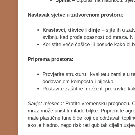
Špinat
– otporan na hladnoću, sjet
Nastavak sjetve u zatvorenom prostoru:
Krastavci, tikvice i dinje
– sijte ih u zat
svibnju kad prođe opasnost od mraza. Nji
Koristite veće čašice ili posude kako bi b
Priprema prostora:
Provjerite strukturu i kvalitetu zemlje u t
dodavanjem komposta i pijeska.
Postavite zaštitne mreže ili prekrivke kak
Savjet mjeseca:
Pratite vremensku prognozu. Ožu
mraz može uništiti mlade biljke. Pripremite agrot
male plastične tunelčiće koji će održavati topli
ako je hladno, nego riskirati gubitak cijelih usje