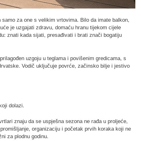
an samo za one s velikim vrtovima. Bilo da imate balkon,
guće je uzgajati zdravu, domaću hranu tijekom cijele
 znati kada sijati, presađivati i brati znači bogatiju
rilagođen uzgoju u teglama i povišenim gredicama, s
vatske. Vodič uključuje povrće, začinsko bilje i jestivo
oji dolazi.
 vrtlari znaju da se uspješna sezona ne rađa u proljeće,
promišljanje, organizaciju i početak prvih koraka koji ne
žni za plodnu godinu.