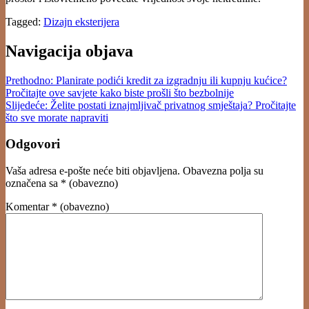
Tagged:
Dizajn eksterijera
Navigacija objava
Prethodno:
Planirate podići kredit za izgradnju ili kupnju kućice?
Pročitajte ove savjete kako biste prošli što bezbolnije
Slijedeće:
Želite postati iznajmljivač privatnog smještaja? Pročitajte
što sve morate napraviti
Odgovori
Vaša adresa e-pošte neće biti objavljena.
Obavezna polja su
označena sa
* (obavezno)
Komentar
* (obavezno)