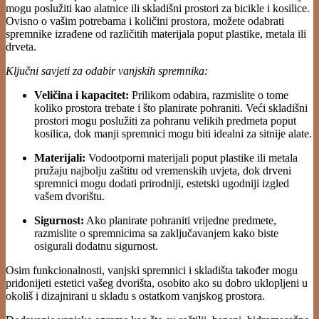
mogu poslužiti kao alatnice ili skladišni prostori za bicikle i kosilice.
Ovisno o vašim potrebama i količini prostora, možete odabrati
spremnike izrađene od različitih materijala poput plastike, metala ili
drveta.
Ključni savjeti za odabir vanjskih spremnika:
Veličina i kapacitet:
Prilikom odabira, razmislite o tome
koliko prostora trebate i što planirate pohraniti. Veći skladišni
prostori mogu poslužiti za pohranu velikih predmeta poput
kosilica, dok manji spremnici mogu biti idealni za sitnije alate.
Materijali:
Vodootporni materijali poput plastike ili metala
pružaju najbolju zaštitu od vremenskih uvjeta, dok drveni
spremnici mogu dodati prirodniji, estetski ugodniji izgled
vašem dvorištu.
Sigurnost:
Ako planirate pohraniti vrijedne predmete,
razmislite o spremnicima sa zaključavanjem kako biste
osigurali dodatnu sigurnost.
Osim funkcionalnosti, vanjski spremnici i skladišta također mogu
pridonijeti estetici vašeg dvorišta, osobito ako su dobro uklopljeni u
okoliš i dizajnirani u skladu s ostatkom vanjskog prostora.