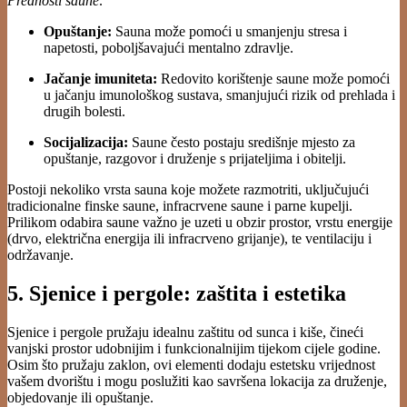
Prednosti saune:
Opuštanje:
Sauna može pomoći u smanjenju stresa i
napetosti, poboljšavajući mentalno zdravlje.
Jačanje imuniteta:
Redovito korištenje saune može pomoći
u jačanju imunološkog sustava, smanjujući rizik od prehlada i
drugih bolesti.
Socijalizacija:
Saune često postaju središnje mjesto za
opuštanje, razgovor i druženje s prijateljima i obitelji.
Postoji nekoliko vrsta sauna koje možete razmotriti, uključujući
tradicionalne finske saune, infracrvene saune i parne kupelji.
Prilikom odabira saune važno je uzeti u obzir prostor, vrstu energije
(drvo, električna energija ili infracrveno grijanje), te ventilaciju i
održavanje.
5. Sjenice i pergole: zaštita i estetika
Sjenice i pergole pružaju idealnu zaštitu od sunca i kiše, čineći
vanjski prostor udobnijim i funkcionalnijim tijekom cijele godine.
Osim što pružaju zaklon, ovi elementi dodaju estetsku vrijednost
vašem dvorištu i mogu poslužiti kao savršena lokacija za druženje,
objedovanje ili opuštanje.