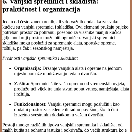
6. Vanjski spremnici i skladišta:
praktičnost i organizacija
Jedan od često zanemarenih, ali vrlo važnih dodataka za svaku
kućicu su vanjski spremnici i skladišta. Ovi elementi pružaju prijeko
potreban prostor za pohranu, posebno za vlasnike manjih kućica
gdje unutarnji prostor može biti ograničen. Vanjski spremnici i
skladišta mogu poslužiti za spremanje alata, sportske opreme,
roštilja, pa čak i sezonskog namještaja.
Prednosti vanjskih spremnika i skladišta:
Organizacija:
Držanje vanjskih alata i opreme na jednom
mjestu pomaže u održavanju reda u dvorištu.
Zaštita:
Spremnici štite vašu opremu od vremenskih uvjeta,
produžujući vijek trajanja stvari poput vrtnog namještaja, alata
i roštilja.
Funkcionalnost:
Vanjski spremnici mogu poslužiti i kao
dodatni prostor za sjedenje ili radnu površinu, što ih čini
izuzetno svestranim dodatkom u vašem dvorištu.
Postoji mnogo različitih tipova vanjskih spremnika i skladišta, od
malih kutija za pohranu jastuka i pokrivača, do većih struktura koje