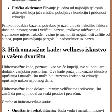
Fizička aktivnost:
Plivanje je jedna od najboljih tjelesnih
aktivnosti koja jača mišiće, poboljšava kondiciju i pridonosi
zdravlju.
Prilikom odabira bazena, potrebno je uzeti u obzir nekoliko faktora:
dostupni prostor, vrstu i veličinu bazena, troškove održavanja i
sigurnosne mjere. Također, važno je razmotriti mogućnosti zaštite od
sunca, poput postavljanja pergole ili nadstrešnice uz bazen.
3. Hidromasažne kade: wellness iskustvo
u vašem dvorištu
Hidromasažne kade, poznate i kao vruće kupelji, sve su popularniji
dodatak vanjskim prostorima. Ove kade pružaju luksuzno iskustvo
opuštanja i masaže, što može biti izuzetno korisno za zdravlje i
opuštanje nakon napornog dana.
Hidromasažne kade dolaze u raznim veličinama i stilovima, što
znači da postoji model za svaki prostor i proračun.
Prednosti hidromasažnih kada:
Opuštanje i rehabilitacija:
Topla voda i masažni mlazovi