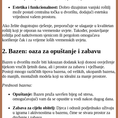
Estetika i funkcionalnost:
Dobro dizajniran vanjski roštilj
može postati centralna točka u dvorištu, dodajući estetsku
vrijednost vašem prostoru.
Ako želite dugotrajno rješenje, preporučuje se ulaganje u kvalitetan
roštilj koji je otporan na vremenske uvjete. Također, postavljanje
roštilja pod natkrivenom sjenicom ili pergolom omogućava
korištenje čak i za vrijeme loših vremenskih uvjeta.
2. Bazen: oaza za opuštanje i zabavu
Bazen u dvorištu može biti luksuzan dodatak koji donosi osvježenje
tijekom vrućih ljetnih dana, ali i prostor za zabavu i vježbanje.
Postoji mnogo različitih tipova bazena, od velikih, ukopanih bazena,
do manjih, montažnih modela koji su idealni za manje prostore.
Prednosti bazena:
Opuštanje:
Bazen pruža savršen bijeg od stresa,
omogućavajući vam da se opustite u vodi nakon dugog dana.
Zabava za cijelu obitelj:
Djeca i odrasli podjednako uživaju
u igrama i aktivnostima u bazenu, čime se stvara prostor za
druženje i zabavu.