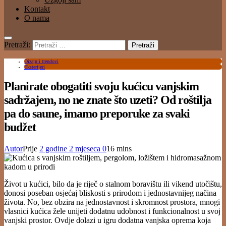
Kontakt
O nama
Pretraži:
Dizajn i trendovi
Eksterijeri
Planirate obogatiti svoju kućicu vanjskim
sadržajem, no ne znate što uzeti? Od roštilja
pa do saune, imamo preporuke za svaki
budžet
Autor
Prije
2 godine
2 mjeseca
0
16 mins
Život u kućici, bilo da je riječ o stalnom boravištu ili vikend utočištu,
donosi poseban osjećaj bliskosti s prirodom i jednostavnijeg načina
života. No, bez obzira na jednostavnost i skromnost prostora, mnogi
vlasnici kućica žele unijeti dodatnu udobnost i funkcionalnost u svoj
vanjski prostor. Ovdje dolazi u igru dodatna vanjska oprema koja