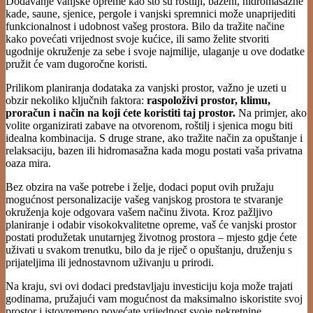
Dodavanje vanjske opreme kao što su roštilji, bazeni, hidromasažne
kade, saune, sjenice, pergole i vanjski spremnici može unaprijediti
funkcionalnost i udobnost vašeg prostora. Bilo da tražite načine
kako povećati vrijednost svoje kućice, ili samo želite stvoriti
ugodnije okruženje za sebe i svoje najmilije, ulaganje u ove dodatke
pružit će vam dugoročne koristi.
Prilikom planiranja dodataka za vanjski prostor, važno je uzeti u
obzir nekoliko ključnih faktora:
raspoloživi prostor, klimu,
proračun i način na koji ćete koristiti taj prostor.
Na primjer, ako
volite organizirati zabave na otvorenom, roštilj i sjenica mogu biti
idealna kombinacija. S druge strane, ako tražite način za opuštanje i
relaksaciju, bazen ili hidromasažna kada mogu postati vaša privatna
oaza mira.
Bez obzira na vaše potrebe i želje, dodaci poput ovih pružaju
mogućnost personalizacije vašeg vanjskog prostora te stvaranje
okruženja koje odgovara vašem načinu života. Kroz pažljivo
planiranje i odabir visokokvalitetne opreme, vaš će vanjski prostor
postati produžetak unutarnjeg životnog prostora – mjesto gdje ćete
uživati u svakom trenutku, bilo da je riječ o opuštanju, druženju s
prijateljima ili jednostavnom uživanju u prirodi.
Na kraju, svi ovi dodaci predstavljaju investiciju koja može trajati
godinama, pružajući vam mogućnost da maksimalno iskoristite svoj
prostor i istovremeno povećate vrijednost svoje nekretnine.