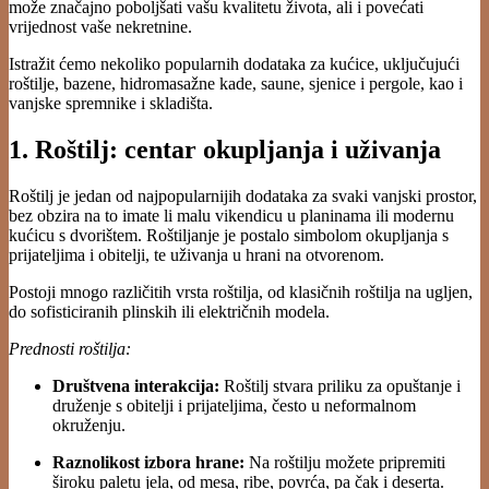
može značajno poboljšati vašu kvalitetu života, ali i povećati
vrijednost vaše nekretnine.
Istražit ćemo nekoliko popularnih dodataka za kućice, uključujući
roštilje, bazene, hidromasažne kade, saune, sjenice i pergole, kao i
vanjske spremnike i skladišta.
1. Roštilj: centar okupljanja i uživanja
Roštilj je jedan od najpopularnijih dodataka za svaki vanjski prostor,
bez obzira na to imate li malu vikendicu u planinama ili modernu
kućicu s dvorištem. Roštiljanje je postalo simbolom okupljanja s
prijateljima i obitelji, te uživanja u hrani na otvorenom.
Postoji mnogo različitih vrsta roštilja, od klasičnih roštilja na ugljen,
do sofisticiranih plinskih ili električnih modela.
Prednosti roštilja:
Društvena interakcija:
Roštilj stvara priliku za opuštanje i
druženje s obitelji i prijateljima, često u neformalnom
okruženju.
Raznolikost izbora hrane:
Na roštilju možete pripremiti
široku paletu jela, od mesa, ribe, povrća, pa čak i deserta.