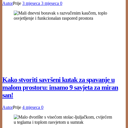
Autor
Prije
3 mjeseca
3 mjeseca
0
Kako stvoriti savršeni kutak za spavanje u
malom prostoru: imamo 9 savjeta za miran
san!
Autor
Prije
4 mjeseca
0