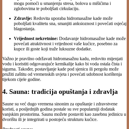
mogu pomoći u smanjenju stresa, bolova u mišićima i
zglobovima te poboljšati cirkulaciju.
Zdravlje:
Redovita uporaba hidromasažne kade može
poboljšati kvalitetu sna, smanjiti anksioznost i povećati osjećaj
blagostanja.
Vrijednost nekretnine:
Dodavanje hidromasažne kade može
povećati atraktivnost i vrijednost vaše kućice, posebno za
kupce ili goste koji traže luksuzne dodatke.
Važno je pravilno održavati hidromasažnu kadu, redovito mijenjati
vodu i koristiti odgovarajuće kemikalije kako bi voda ostala čista i
sigurna. Također, postavljanje kade pod sjenicu ili pergolu može
pružiti zaštitu od vremenskih uvjeta i povećati udobnost korištenja
tijekom cijele godine.
4. Sauna: tradicija opuštanja i zdravlja
Saune su već dugo vremena sinonim za opuštanje i zdravstvene
koristi, a posljednjih godina postale su sve popularniji dodatak
vanjskim prostorima. Saunu možete postaviti kao zasebnu jedinicu u
dvorištu ili je integrirati u postojeću strukturu kućice.