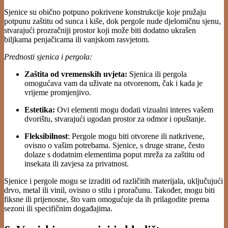
Sjenice su obično potpuno pokrivene konstrukcije koje pružaju
potpunu zaštitu od sunca i kiše, dok pergole nude djelomičnu sjenu,
stvarajući prozračniji prostor koji može biti dodatno ukrašen
biljkama penjačicama ili vanjskom rasvjetom.
Prednosti sjenica i pergola:
Zaštita od vremenskih uvjeta:
Sjenica ili pergola
omogućava vam da uživate na otvorenom, čak i kada je
vrijeme promjenjivo.
Estetika:
Ovi elementi mogu dodati vizualni interes vašem
dvorištu, stvarajući ugodan prostor za odmor i opuštanje.
Fleksibilnost
: Pergole mogu biti otvorene ili natkrivene,
ovisno o vašim potrebama. Sjenice, s druge strane, često
dolaze s dodatnim elementima poput mreža za zaštitu od
insekata ili zavjesa za privatnost.
Sjenice i pergole mogu se izraditi od različitih materijala, uključujući
drvo, metal ili vinil, ovisno o stilu i proračunu. Također, mogu biti
fiksne ili prijenosne, što vam omogućuje da ih prilagodite prema
sezoni ili specifičnim događajima.