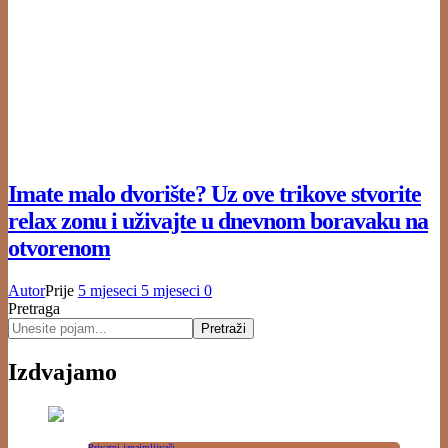
Imate malo dvorište? Uz ove trikove stvorite
relax zonu i uživajte u dnevnom boravaku na
otvorenom
Autor
Prije
5 mjeseci
5 mjeseci
0
Pretraga
Pretraži
Izdvajamo
Privatni iznajmljivači