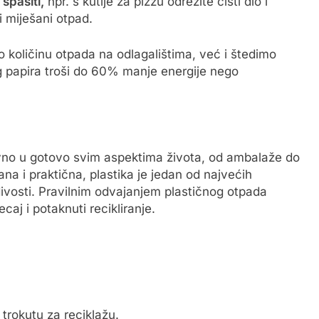
spasiti,
npr. s kutije za pizzu odrežite čisti dio i
li miješani otpad.
količinu otpada na odlagalištima, već i štedimo
nog papira troši do 60% manje energije nego
dnevno u gotovo svim aspektima života, od ambalaže do
na i praktična, plastika je jedan od najvećih
ivosti. Pravilnim odvajanjem plastičnog otpada
aj i potaknuti recikliranje.
 trokutu za reciklažu.