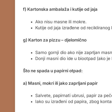
f) Kartonska ambalaža i kutije od jaja
Ako nisu masne ili mokre.
Kutije od jaja izrađene od recikliran
g) Karton za pizzu – djelomično
Samo gornji dio ako nije zaprljan mas
Donji masni dio ide u biootpad (ako je 
Što ne spada u papirni otpad:
a) Masni, mokri ili jako zaprljani papir
Salvete, papirnati ubrusi, papir za peč
Iako su izrađeni od papira, zbog kontam