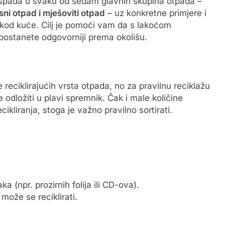
 spada u svaku od sedam glavnih skupina otpada –
sni otpad i mješoviti otpad
– uz konkretne primjere i
kod kuće. Cilj je pomoći vam da s lakoćom
 postanete odgovorniji prema okolišu.
e reciklirajućih vrsta otpada, no za pravilnu reciklažu
 odložiti u plavi spremnik. Čak i male količine
cikliranja, stoga je važno pravilno sortirati.
a (npr. prozirnih folija ili CD-ova).
, može se reciklirati.