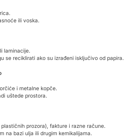
rica.
asnoće ili voska.
li laminacije.
se reciklirati ako su izrađeni isključivo od papira.
o
zorčiće i metalne kopče.
radi uštede prostora.
 plastičnih prozora), fakture i razne račune.
m na bazi ulja ili drugim kemikalijama.