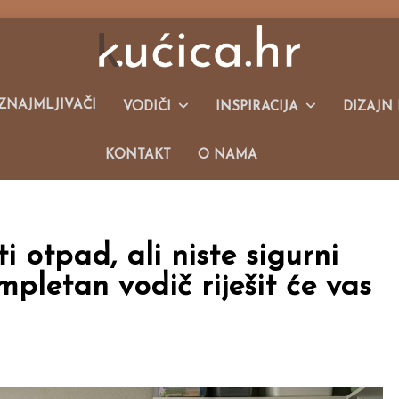
Malim Kućama I Održivom Načinu Života.
IZNAJMLJIVAČI
VODIČI
INSPIRACIJA
DIZAJN 
KONTAKT
O NAMA
i otpad, ali niste sigurni
pletan vodič riješit će vas