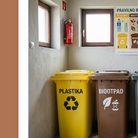
TIPOVI KUĆICA
Kućice od lagane čel
(LGS): sve što trebat
(2026.)
Prije
2 Mjeseca