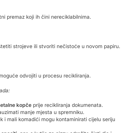
ni premaz koji ih čini nereciklabilnima.
štetiti strojeve ili stvoriti nečistoće u novom papiru.
oguće odvojiti u procesu recikliranja.
ada:
 metalne kopče
prije recikliranja dokumenata.
auzimati manje mjesta u spremniku.
k i mali komadići mogu kontaminirati cijelu seriju