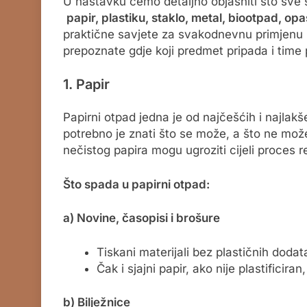
U nastavku ćemo detaljno objasniti što sve
papir, plastiku, staklo, metal, biootpad, opa
praktične savjete za svakodnevnu primjenu 
prepoznate gdje koji predmet pripada i time
1. Papir
Papirni otpad jedna je od najčešćih i najlakš
potrebno je znati što se može, a što ne može
nečistog papira mogu ugroziti cijeli proces re
Što spada u papirni otpad:
a) Novine, časopisi i brošure
Tiskani materijali bez plastičnih dodatak
Čak i sjajni papir, ako nije plastificiran
b) Bilježnice