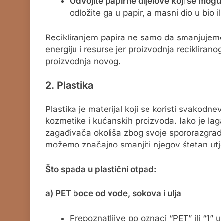
Odvojite papirne dijelove koji se mogu 
odložite ga u papir, a masni dio u bio i
Recikliranjem papira ne samo da smanjujemo 
energiju i resurse jer proizvodnja reciklira
proizvodnja novog.
2. Plastika
Plastika je materijal koji se koristi svako
kozmetike i kućanskih proizvoda. Iako je laga
zagađivača okoliša zbog svoje spororazgrad
možemo značajno smanjiti njegov štetan utjec
Što spada u plastični otpad:
a) PET boce od vode, sokova i ulja
Prepoznatljive po oznaci “PET” ili “1” u