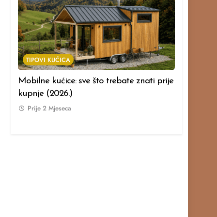
TIPOVI KUĆICA
TIPOVI KUĆ
Mobilne kućice: sve što trebate znati prije
Modularne k
kupnje (2026.)
prije kupnj
Prije
2 Mjeseca
Prije
2 Mje