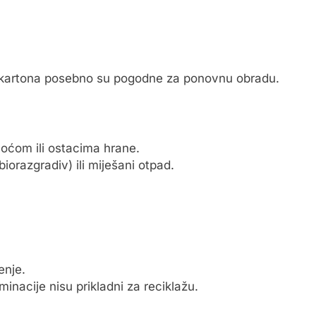
og kartona posebno su pogodne za ponovnu obradu.
noćom ili ostacima hrane.
biorazgradiv) ili miješani otpad.
enje.
inacije nisu prikladni za reciklažu.