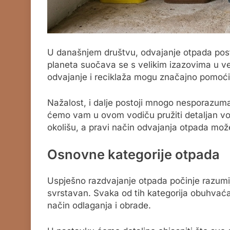
U današnjem društvu, odvajanje otpada posta
planeta suočava se s velikim izazovima u v
odvajanje i reciklaža mogu značajno pomoći
Nažalost, i dalje postoji mnogo nesporazum
ćemo vam u ovom vodiču pružiti detaljan vod
okolišu, a pravi način odvajanja otpada može 
Osnovne kategorije otpada
Uspješno razdvajanje otpada počinje razumij
svrstavan. Svaka od tih kategorija obuhvaća 
način odlaganja i obrade.