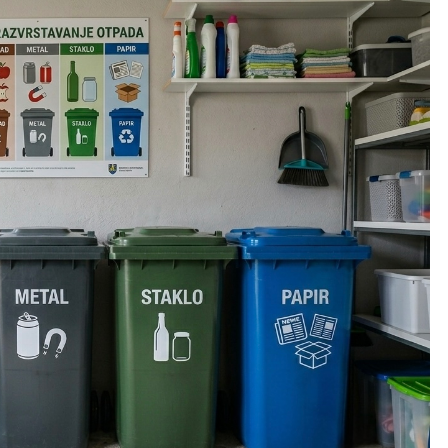
PRIVATNI IZNAJMLJIVAČI
ične konstrukcije
Želite iznajmljivati smještaj? Ne
e znati prije kupnje
preskačite ovaj ključan korak prije
pokretanja turističkog biznisa
Prije
2 Mjeseca