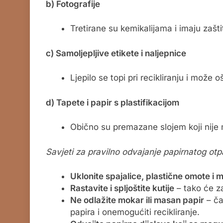
b) Fotografije
Tretirane su kemikalijama i imaju zaštit
c) Samoljepljive etikete i naljepnice
Ljepilo se topi pri recikliranju i može o
d) Tapete i papir s plastifikacijom
Obično su premazane slojem koji nije m
Savjeti za pravilno odvajanje papirnatog otp
Uklonite spajalice, plastične omote i
Rastavite i spljoštite kutije
– tako će z
Ne odlažite mokar ili masan papir
– ča
papira i onemogućiti recikliranje.