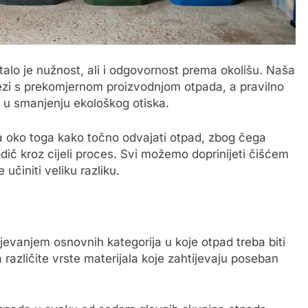
lo je nužnost, ali i odgovornost prema okolišu. Naša
ezi s prekomjernom proizvodnjom otpada, a pravilno
 u smanjenju ekološkog otiska.
a oko toga kako točno odvajati otpad, zbog čega
ič kroz cijeli proces. Svi možemo doprinijeti čišćem
učiniti veliku razliku.
evanjem osnovnih kategorija u koje otpad treba biti
različite vrste materijala koje zahtijevaju poseban