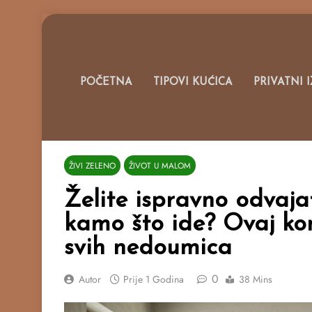
Skip
to
content
Portal O 
POČETNA
TIPOVI KUĆICA
PRIVATNI 
ŽIVI ZELENO
ŽIVOT U MALOM
Želite ispravno odvajat
kamo što ide? Ovaj kom
svih nedoumica
0
Autor
Prije
1 Godina
38 Mins