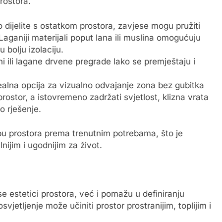
rostora.
 dijelite s ostatkom prostora, zavjese mogu pružiti
Laganiji materijali poput lana ili muslina omogućuju
 bolju izolaciju.
i ili lagane drvene pregrade lako se premještaju i
ealna opcija za vizualno odvajanje zona bez gubitka
i prostor, a istovremeno zadržati svjetlost, klizna vrata
o rješenje.
bu prostora prema trenutnim potrebama, što je
nijim i ugodnijim za život.
ose estetici prostora, već i pomažu u definiranju
vjetljenje može učiniti prostor prostranijim, toplijim i