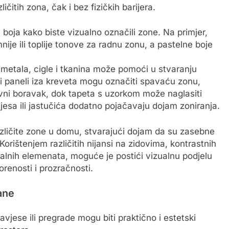
ičitih zona, čak i bez fizičkih barijera.
se boja kako biste vizualno označili zone. Na primjer,
ije ili toplije tonove za radnu zonu, a pastelne boje
metala, cigle i tkanina može pomoći u stvaranju
ni paneli iza kreveta mogu označiti spavaću zonu,
evni boravak, dok tapeta s uzorkom može naglasiti
jesa ili jastučića dodatno pojačavaju dojam zoniranja.
 različite zone u domu, stvarajući dojam da su zasebne
orištenjem različitih nijansi na zidovima, kontrastnih
talnih elemenata, moguće je postići vizualnu podjelu
orenosti i prozračnosti.
ane
avjese ili pregrade mogu biti praktično i estetski