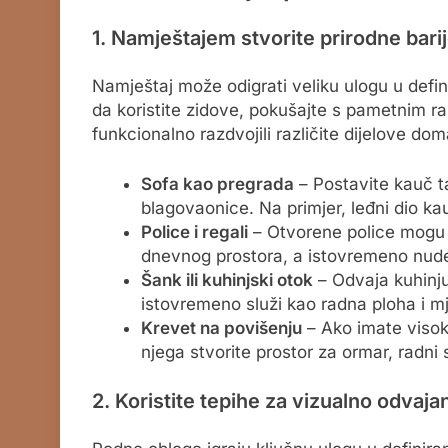
1. Namještajem stvorite prirodne bari
Namještaj može odigrati veliku ulogu u defin
da koristite zidove, pokušajte s pametnim r
funkcionalno razdvojili različite dijelove dom
Sofa kao pregrada
– Postavite kauč ta
blagovaonice. Na primjer, leđni dio kau
Police i regali
– Otvorene police mogu p
dnevnog prostora, a istovremeno nude
Šank ili kuhinjski otok
– Odvaja kuhinju
istovremeno služi kao radna ploha i m
Krevet na povišenju
– Ako imate visoke
njega stvorite prostor za ormar, radni s
2. Koristite tepihe za vizualno odvaja