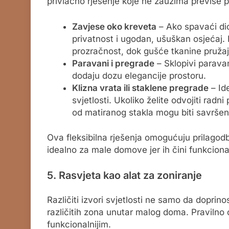
privlačno rješenje koje ne zauzima previše p
Zavjese oko kreveta
– Ako spavaći dio
privatnost i ugodan, ušuškan osjećaj. 
prozračnost, dok gušće tkanine pružaju
Paravani i pregrade
– Sklopivi paravan
dodaju dozu elegancije prostoru.
Klizna vrata ili staklene pregrade
– Id
svjetlosti. Ukoliko želite odvojiti radn
od matiranog stakla mogu biti savršen
Ova fleksibilna rješenja omogućuju prilagod
idealno za male domove jer ih čini funkcional
5. Rasvjeta kao alat za zoniranje
Različiti izvori svjetlosti ne samo da doprin
različitih zona unutar malog doma. Pravilno os
funkcionalnijim.