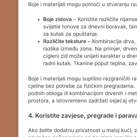
Boje i materijali mogu pomoći u stvaranju razl
Boje zidova
– Koristite različite nijan
svijetle tonove za dnevni boravak, tamn
za kutak za opuštanje.
Različite teksture
– Kombinacija drva, 
razlika između zona. Na primjer, drve
cigleni zid može unijeti karakter u dn
radni kutak. Tkanine poput tepiha, zav
Boje i materijali mogu suptilno razgraničiti
cjeline bez potrebe za fizičkim pregradama. K
podnih obloga ili kombinacijom drvenih i me
prostora, a istovremeno zadržati osjećaj otv
4. Koristite zavjese, pregrade i parav
Ako želite dodatnu privatnost u maloj kući, z