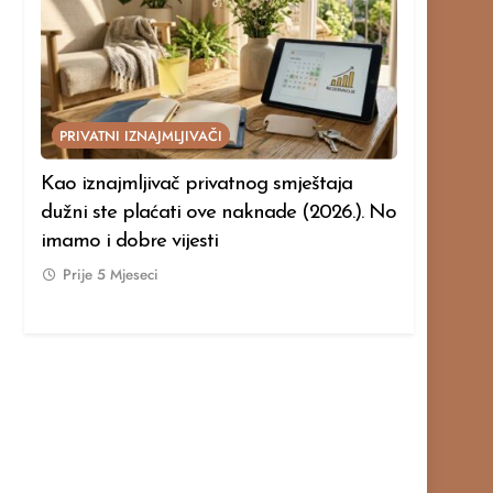
PRIVATNI IZNAJMLJIVAČI
PRIVATNI I
ner i
Kao iznajmljivač privatnog smještaja
Želite post
odi:
dužni ste plaćati ove naknade (2026.). No
smještaja? 
o
imamo i dobre vijesti
napraviti u
Prije
5 Mjeseci
Prije
5 Mje