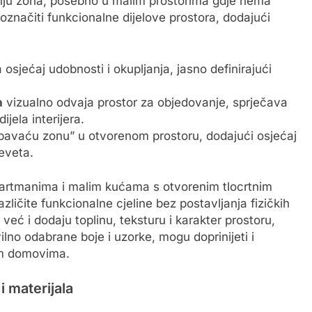
anju zona, posebno u malim prostorima gdje nema
o označiti funkcionalne dijelove prostora, dodajući
 osjećaj udobnosti i okupljanja, jasno definirajući
a
vizualno odvaja prostor za objedovanje, sprječava
ijela interijera.
pavaću zonu” u otvorenom prostoru, dodajući osjećaj
reveta.
apartmanima i malim kućama s otvorenim tlocrtnim
zličite funkcionalne cjeline bez postavljanja fizičkih
već i dodaju toplinu, teksturu i karakter prostoru,
vilno odabrane boje i uzorke, mogu doprinijeti i
jim domovima.
 materijala