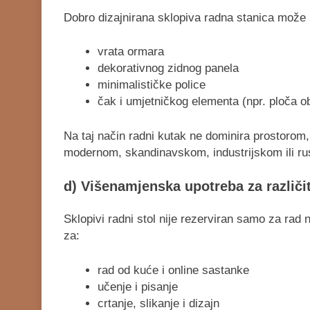
Dobro dizajnirana sklopiva radna stanica može i
vrata ormara
dekorativnog zidnog panela
minimalističke police
čak i umjetničkog elementa (npr. ploča ob
Na taj način radni kutak ne dominira prostorom, v
modernom, skandinavskom, industrijskom ili rus
d) Višenamjenska upotreba za različit
Sklopivi radni stol nije rezerviran samo za rad n
za:
rad od kuće i online sastanke
učenje i pisanje
crtanje, slikanje i dizajn