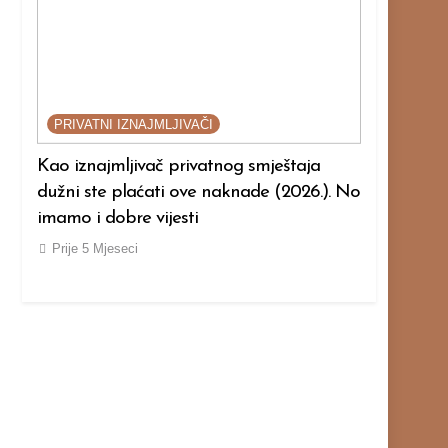
PRIVATNI IZNAJMLJIVAČI
PRIVATNI 
ner i
Kao iznajmljivač privatnog smještaja
Želite post
odi:
dužni ste plaćati ove naknade (2026.). No
smještaja? 
o
imamo i dobre vijesti
napraviti u
Prije
5 Mjeseci
Prije
5 Mjes