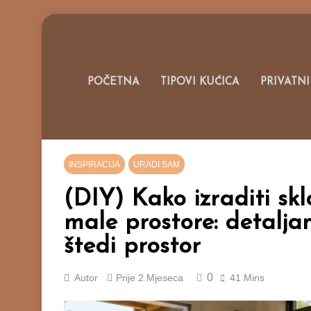
Skip
to
content
Portal O M
POČETNA
TIPOVI KUĆICA
PRIVATNI
INSPIRACIJA
URADI SAM
(DIY) Kako izraditi sk
male prostore: detaljan
štedi prostor
0
Autor
Prije
2 Mjeseca
41 Mins