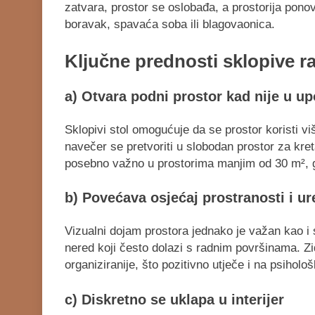
zatvara, prostor se oslobađa, a prostorija ponov
boravak, spavaća soba ili blagovaonica.
Ključne prednosti sklopive r
a) Otvara podni prostor kad nije u up
Sklopivi stol omogućuje da se prostor koristi v
navečer se pretvoriti u slobodan prostor za kret
posebno važno u prostorima manjim od 30 m², gd
b) Povećava osjećaj prostranosti i ur
Vizualni dojam prostora jednako je važan kao i 
nered koji često dolazi s radnim površinama. Zid o
organiziranije, što pozitivno utječe i na psiholo
c) Diskretno se uklapa u interijer