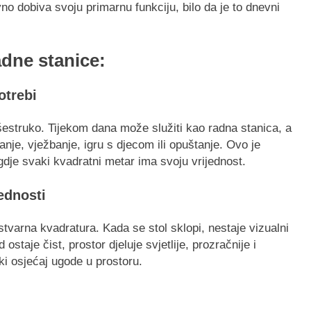
no dobiva svoju primarnu funkciju, bilo da je to dnevni
adne stanice:
otrebi
išestruko. Tijekom dana može služiti kao radna stanica, a
anje, vježbanje, igru s djecom ili opuštanje. Ovo je
je svaki kvadratni metar ima svoju vrijednost.
ednosti
stvarna kvadratura. Kada se stol sklopi, nestaje vizualni
staje čist, prostor djeluje svjetlije, prozračnije i
ški osjećaj ugode u prostoru.