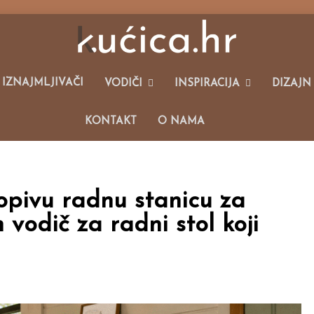
alim Kućama I Održivom Načinu Života.
 IZNAJMLJIVAČI
VODIČI
INSPIRACIJA
DIZAJN
KONTAKT
O NAMA
lopivu radnu stanicu za
 vodič za radni stol koji