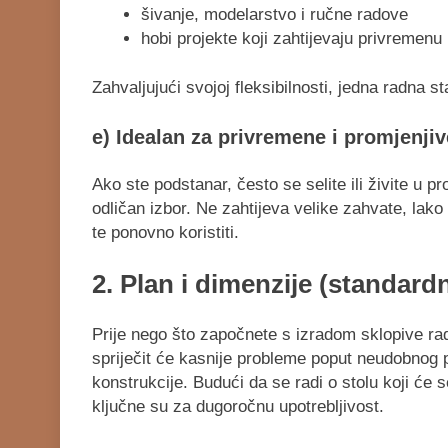
šivanje, modelarstvo i ručne radove
hobi projekte koji zahtijevaju privremenu
Zahvaljujući svojoj fleksibilnosti, jedna radna 
e) Idealan za privremene i promjenjiv
Ako ste podstanar, često se selite ili živite u p
odličan izbor. Ne zahtijeva velike zahvate, lak
te ponovno koristiti.
2. Plan i dimenzije (standar
Prije nego što započnete s izradom sklopive rad
spriječit će kasnije probleme poput neudobnog p
konstrukcije. Budući da se radi o stolu koji će se
ključne su za dugoročnu upotrebljivost.