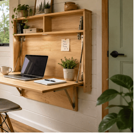
ČI
INSPIRACIJA
INTERVJUI
ti mobilnu kućicu u
INTERVJU: Kupili su stambeni kontej
te znati o paušalu i
pretvorili ga u mjesto za odmor u prir
“Od ideje do realizacije prošla je sam
godina dana.”
Prije
5 Mjeseci