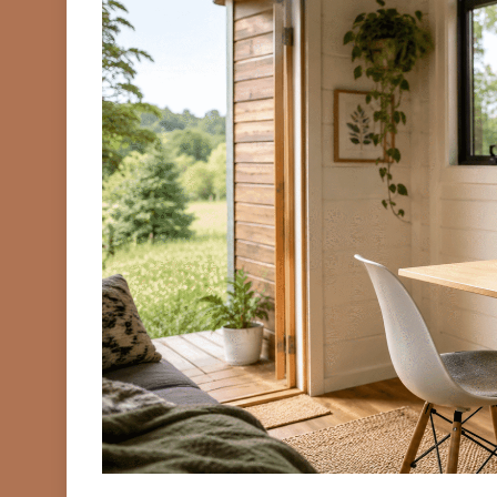
PRIVATNI IZNAJMLJIVA
Planirate iznajmljiva
kampu? Evo što mora
troškovima (2026.)
Prije
5 Mjeseci