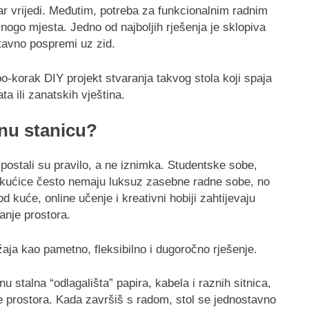
r vrijedi. Međutim, potreba za funkcionalnim radnim
go mjesta. Jedno od najboljih rješenja je sklopiva
stavno pospremi uz zid.
o-korak DIY projekt stvaranja takvog stola koji spaja
ta ili zanatskih vještina.
dnu stanicu?
ostali su pravilo, a ne iznimka. Studentske sobe,
ne kućice često nemaju luksuz zasebne radne sobe, no
 kuće, online učenje i kreativni hobiji zahtijevaju
anje prostora.
žaja kao pametno, fleksibilno i dugoročno rješenje.
nu stalna “odlagališta” papira, kabela i raznih sitnica,
nje prostora. Kada završiš s radom, stol se jednostavno