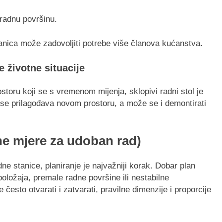
 radnu površinu.
stanica može zadovoljiti potrebe više članova kućanstva.
e životne situacije
rostoru koji se s vremenom mijenja, sklopivi radni stol je
o se prilagođava novom prostoru, a može se i demontirati
dne mjere za udoban rad)
ne stanice, planiranje je najvažniji korak. Dobar plan
oložaja, premale radne površine ili nestabilne
 često otvarati i zatvarati, pravilne dimenzije i proporcije