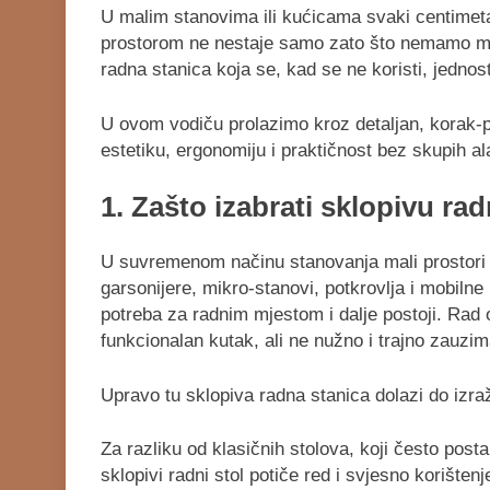
U malim stanovima ili kućicama svaki centimeta
prostorom ne nestaje samo zato što nemamo mno
radna stanica koja se, kad se ne koristi, jedno
U ovom vodiču prolazimo kroz detaljan, korak-p
estetiku, ergonomiju i praktičnost bez skupih ala
1. Zašto izabrati sklopivu ra
U suvremenom načinu stanovanja mali prostori p
garsonijere, mikro-stanovi, potkrovlja i mobil
potreba za radnim mjestom i dalje postoji. Rad od
funkcionalan kutak, ali ne nužno i trajno zauzim
Upravo tu sklopiva radna stanica dolazi do izra
Za razliku od klasičnih stolova, koji često posta
sklopivi radni stol potiče red i svjesno korište