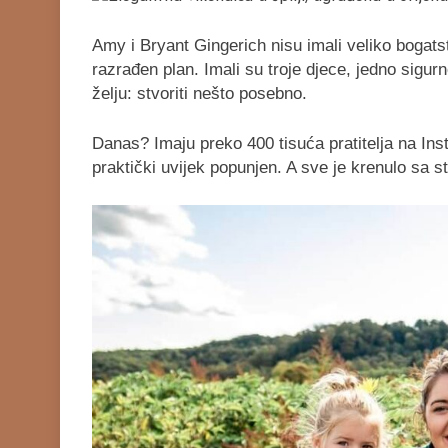
Amy i Bryant Gingerich nisu imali veliko bogatst
razrađen plan. Imali su troje djece, jedno sigur
želju: stvoriti nešto posebno.
TIPOVI KUĆICA
Danas? Imaju preko 400 tisuća pratitelja na Ins
Kućice od lagane čel
praktički uvijek popunjen. A sve je krenulo sa 
(LGS): sve što trebat
(2026.)
Prije
5 Mjeseci