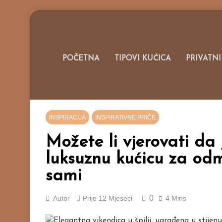
Skip
to
content
Portal O M
POČETNA
TIPOVI KUĆICA
PRIVATNI
INSPIRACIJA
INSPIRATIVNE PRIČE
Možete li vjerovati da 
luksuznu kućicu za odm
sami
0
Autor
Prije
12 Mjeseci
4 Mins