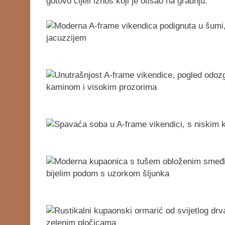
gotovo cijeli iznos koji je otišao na gradnju.