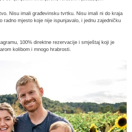
vo. Nisu imali građevinsku tvrtku. Nisu imali ni do kraja
no radno mjesto koje nije ispunjavalo, i jednu zajedničku
PRIVATNI IZNAJMLJIVAČI
tagramu, 100% direktne rezervacije i smještaj koji je
ične konstrukcije
Želite iznajmljivati smještaj? Ne
starom kolibom i mnogo hrabrosti.
e znati prije kupnje
preskačite ovaj ključan korak prije
pokretanja turističkog biznisa
Prije
5 Mjeseci