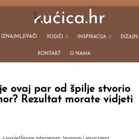
alim Kućama I Održivom Načinu Života.
 IZNAJMLJIVAČI
VODIČI
INSPIRACIJA
DIZAJN
KONTAKT
O NAMA
je ovaj par od špilje stvorio
or? Rezultat morate vidjeti