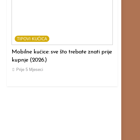
TIPOVI KUĆICA
TIPOVI KU
Mobilne kućice: sve što trebate znati prije
Modularne k
kupnje (2026.)
prije kupnj
Prije
5 Mjeseci
Prije
5 Mjes