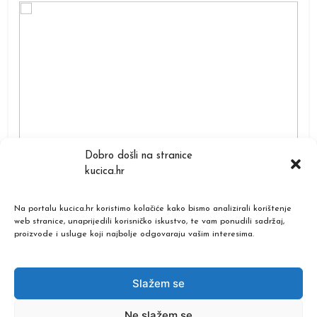
TIPOVI KUĆICA
T
Dobro došli na stranice
kucica.hr
Mobilne kućice: sve što trebate znati prije kupnje
Mod
sa
(2026.)
kup
Na portalu kucica.hr koristimo kolačiće kako bismo analizirali korištenje
Prije
9 mjeseci
P
web stranice, unaprijedili korisničko iskustvo, te vam ponudili sadržaj,
proizvode i usluge koji najbolje odgovaraju vašim interesima.
Copyright © 2026 kućica.hr. Sva prava pridržana.
Slažem se
Powered By
.
BlazeThemes
Ne slažem se