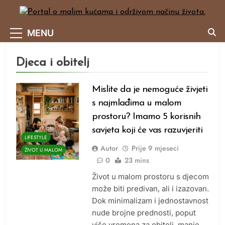
Skip
to
Portal O Malim Kućama I Održivom Načinu Života.
content
MENU
Djeca i obitelj
Mislite da je nemoguće živjeti
s najmlađima u malom
prostoru? Imamo 5 korisnih
savjeta koji će vas razuvjeriti
LIFESTYLE
Autor
Prije
9 mjeseci
ŽIVOT U MALOM
0
23 mins
Život u malom prostoru s djecom
može biti predivan, ali i izazovan.
Dok minimalizam i jednostavnost
nude brojne prednosti, poput
više vremena za obitelj, manje