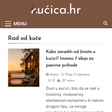
Skip
to
content
Portal O Malim Kućama I Održivom Načinu
MENU
Života.
Rad od kuće
Kako zaraditi od života u
kućici? Imamo 7 ideja za
pasivne prihode
Autor
Prije
3 mjeseca
FINANCIJE
0
37 mins
VODIČI
Život u kućici, bilo da se radi o
mobilnoj, modularnoj,
stambenom kontejneru ili nekom
drugom tipu, za mnoge