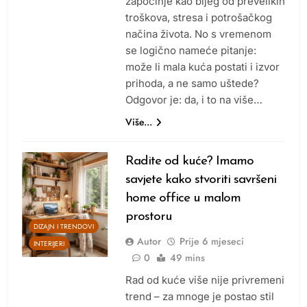
započinje kao bijeg od prevelikih
troškova, stresa i potrošačkog
načina života. No s vremenom
se logično nameće pitanje:
može li mala kuća postati i izvor
prihoda, a ne samo uštede?
Odgovor je: da, i to na više…
Više...
Radite od kuće? Imamo
savjete kako stvoriti savršeni
home office u malom
prostoru
DIZAJN I TRENDOVI
Autor
Prije
6 mjeseci
INTERIJERI
0
49 mins
Rad od kuće više nije privremeni
trend – za mnoge je postao stil