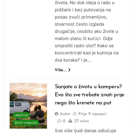
života. No dok ideja o radu u
pidžami i bez putovanja na
posao zvuči primamljivo,
stvarnost često izgleda
drugačije, osobito ako živite u
malom stanu ili kućici. Gdje
smjestiti radni stol? Kako se
koncentrirati kad je kuhinja na
dva koraka? I je…
Više...
Sanjate o životu u kamperu?
Evo što sve trebate znati prije
nego što krenete na put
Autor
Prije
9 mjeseci
LIFESTYLE
0
27 mins
ŽIVOT U MALOM
Sve više ljudi danas odlučuje