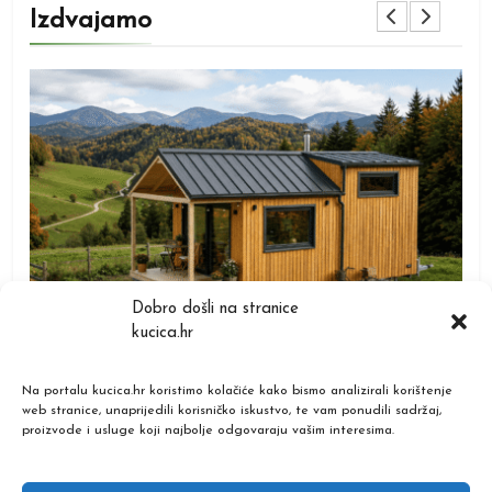
Izdvajamo
TIPOVI KUĆICA
T
Dobro došli na stranice
kucica.hr
Mobilne kućice: sve što trebate znati prije kupnje
Mod
sa
(2026.)
kup
Na portalu kucica.hr koristimo kolačiće kako bismo analizirali korištenje
Prije
9 mjeseci
P
web stranice, unaprijedili korisničko iskustvo, te vam ponudili sadržaj,
proizvode i usluge koji najbolje odgovaraju vašim interesima.