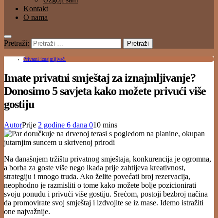
Kontakt
O nama
Pretraži:
Privatni iznajmljivači
Imate privatni smještaj za iznajmljivanje?
Donosimo 5 savjeta kako možete privući više
gostiju
Autor
Prije
2 godine
6 dana
0
10 mins
Na današnjem tržištu privatnog smještaja, konkurencija je ogromna,
a borba za goste više nego ikada prije zahtijeva kreativnost,
strategiju i mnogo truda. Ako želite povećati broj rezervacija,
neophodno je razmisliti o tome kako možete bolje pozicionirati
svoju ponudu i privući više gostiju. Srećom, postoji bezbroj načina
da promovirate svoj smještaj i izdvojite se iz mase. Idemo istražiti
one najvažnije.