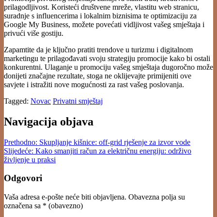
prilagodljivost. Koristeći društvene mreže, vlastitu web stranicu,
suradnje s influencerima i lokalnim biznisima te optimizaciju za
Google My Business, možete povećati vidljivost vašeg smještaja i
privući više gostiju.
Zapamtite da je ključno pratiti trendove u turizmu i digitalnom
marketingu te prilagođavati svoju strategiju promocije kako bi ostali
konkurentni. Ulaganje u promociju vašeg smještaja dugoročno može
donijeti značajne rezultate, stoga ne oklijevajte primijeniti ove
savjete i istražiti nove mogućnosti za rast vašeg poslovanja.
Tagged:
Novac
Privatni smještaj
Navigacija objava
Prethodno:
Skupljanje kišnice: off-grid rješenje za izvor vode
Slijedeće:
Kako smanjiti račun za električnu energiju: održivo
življenje u praksi
Odgovori
Vaša adresa e-pošte neće biti objavljena.
Obavezna polja su
označena sa
* (obavezno)