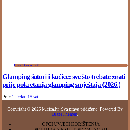
Privatni iznajmljivači
Glamping šatori i kućice: sve što trebate znati
prije pokretanja glamping smještaja (2026.)
Prije
1 tjedan
15 sati
Copyright © 2026 kućica.hr. Sva prava pridržana. Powered By
BlazeThemes
.
OPĆI UVJETI KORIŠTENJA
POLITIKA ZAŠTITE PRIVATNOSTI