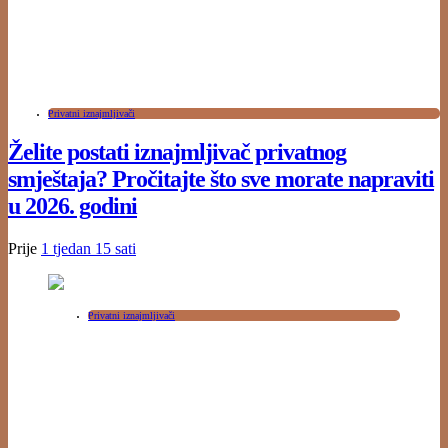
Privatni iznajmljivači
Želite postati iznajmljivač privatnog
smještaja? Pročitajte što sve morate napraviti
u 2026. godini
Prije
1 tjedan
15 sati
Privatni iznajmljivači