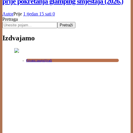
prije pokretanja glamping smještaja (2026.)
Autor
Prije
1 tjedan
15 sati
0
Pretraga
Pretraži
Izdvajamo
Privatni iznajmljivači