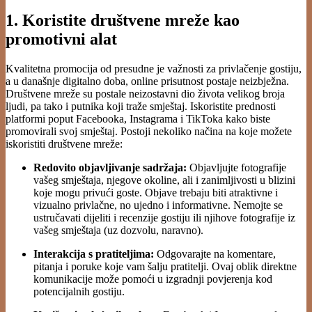
1. Koristite društvene mreže kao
promotivni alat
Kvalitetna promocija od presudne je važnosti za privlačenje gostiju,
a u današnje digitalno doba, online prisutnost postaje neizbježna.
Društvene mreže su postale neizostavni dio života velikog broja
ljudi, pa tako i putnika koji traže smještaj. Iskoristite prednosti
platformi poput Facebooka, Instagrama i TikToka kako biste
promovirali svoj smještaj. Postoji nekoliko načina na koje možete
iskoristiti društvene mreže:
Redovito objavljivanje sadržaja:
Objavljujte fotografije
vašeg smještaja, njegove okoline, ali i zanimljivosti u blizini
koje mogu privući goste. Objave trebaju biti atraktivne i
vizualno privlačne, no ujedno i informativne. Nemojte se
ustručavati dijeliti i recenzije gostiju ili njihove fotografije iz
vašeg smještaja (uz dozvolu, naravno).
Interakcija s pratiteljima:
Odgovarajte na komentare,
pitanja i poruke koje vam šalju pratitelji. Ovaj oblik direktne
komunikacije može pomoći u izgradnji povjerenja kod
potencijalnih gostiju.