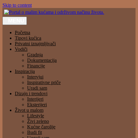
Skip to content
MENU
Portal o malim kućama i održivom načinu života.
Početna
Tipovi kućica
Privatni iznajmljivači
Vodiči
Gradnja
Dokumentacija
Financije
Inspiracija
Intervjui
Inspirativne priče
Uradi sam
Dizajn i trendovi
Interijeri
Eksterijeri
Život u malom
Lifestyle
Živi zeleno
Kućne čarolije
Budi fit
Uzgoji sam