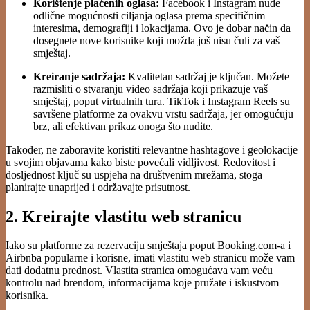
Korištenje plaćenih oglasa:
Facebook i Instagram nude
odlične mogućnosti ciljanja oglasa prema specifičnim
interesima, demografiji i lokacijama. Ovo je dobar način da
dosegnete nove korisnike koji možda još nisu čuli za vaš
smještaj.
Kreiranje sadržaja:
Kvalitetan sadržaj je ključan. Možete
razmisliti o stvaranju video sadržaja koji prikazuje vaš
smještaj, poput virtualnih tura. TikTok i Instagram Reels su
savršene platforme za ovakvu vrstu sadržaja, jer omogućuju
brz, ali efektivan prikaz onoga što nudite.
Također, ne zaboravite koristiti relevantne hashtagove i geolokacije
u svojim objavama kako biste povećali vidljivost. Redovitost i
dosljednost ključ su uspjeha na društvenim mrežama, stoga
planirajte unaprijed i održavajte prisutnost.
2. Kreirajte vlastitu web stranicu
Iako su platforme za rezervaciju smještaja poput Booking.com-a i
Airbnba popularne i korisne, imati vlastitu web stranicu može vam
dati dodatnu prednost. Vlastita stranica omogućava vam veću
kontrolu nad brendom, informacijama koje pružate i iskustvom
korisnika.