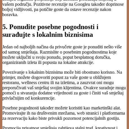
vašem području. Pozitivne recenzije na Googleu također doprinose
boljoj vidljivosti, pa potičite goste da ostave recenzije nakon
boravka.
5. Ponudite posebne pogodnosti i
surađujte s lokalnim biznisima
Jedan od najboljih načina da privučete goste je ponuditi nešto više
od samog smještaja. Razmislite o posebnim pogodnostima koje
možete uključiti u svoju ponudu, poput besplatnog doručka,
organiziranih izleta ili popusta na lokalne atrakcije.
Povezivanje s lokalnim biznisima može biti obostrano korisno. Na
primjer, možete dogovoriti popust za vaše goste u obližnjem
restoranu, wellness centru ili na izletima, a zauzvrat oni mogu
preporučivati vaš smještaj svojim klijentima. Ovakve suradnje mogu
pomoći u stvaranju dodatne vrijednosti za goste i činiti vaš smještaj
privlačnijim od konkurencije.
Posebne pogodnosti također možete koristiti kao marketinški alat.
Promovirajte ih na društvenim mrežama, web stranici i platformama
za rezervaciju kako biste privukli pozornost potencijalnih gostiju.
Promocija privatnog smještaja zahtijeva stalni trud, kreativnost i