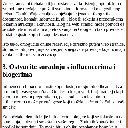
Web stranica bi trebala biti jednostavna za korištenje, optimizirana
za mobilne uređaje te pružati sve bitne informacije koje gosti mogu
trebati. To uključuje detalje o smještaju, cijenama, fotografije,
dostupnost, kontakt informacije, ali i blog ili sekciju s preporukama
lokalnih atrakcija i aktivnosti. Blog na web stranici može pomoći da
se istaknete u rezultatima pretraživanja na Googleu i tako privučete
dodatne goste koji istražuju destinaciju.
Isto tako, omogućite online rezervacije direktno putem web stranice,
što može biti povoljnije za vas jer izbjegavate provizije koje uzimaju
velike platforme za rezervaciju.
3. Ostvarite suradnju s influencerima i
blogerima
Influenceri i blogeri u turističkoj industriji mogu biti odličan alat za
promociju vašeg smještaja. Oni često imaju velik broj pratitelja koji
vjeruju njihovim preporukama, pa suradnja s relevantnim
influencerima može privući goste koji možda inače ne bi čuli za vaš
smještaj.
Za početak, identificirajte influencere i blogere koji se fokusiraju na
putovanja, turizam i smještaj u vašoj regiji. Zatim ih kontaktirajte i
predložite suradnju. To može biti u obliku besplatnog boravka u