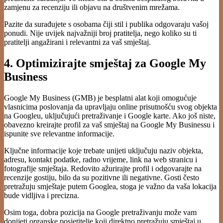
zamjenu za recenziju ili objavu na društvenim mrežama.
Pazite da surađujete s osobama čiji stil i publika odgovaraju vašoj
ponudi. Nije uvijek najvažniji broj pratitelja, nego koliko su ti
pratitelji angažirani i relevantni za vaš smještaj.
4. Optimizirajte smještaj za Google My
Business
Google My Business (GMB) je besplatni alat koji omogućuje
vlasnicima poslovanja da upravljaju online prisutnošću svog objekta
na Googleu, uključujući pretraživanje i Google karte. Ako još niste,
obavezno kreirajte profil za vaš smještaj na Google My Businessu i
ispunite sve relevantne informacije.
Ključne informacije koje trebate unijeti uključuju naziv objekta,
adresu, kontakt podatke, radno vrijeme, link na web stranicu i
fotografije smještaja. Redovito ažurirajte profil i odgovarajte na
recenzije gostiju, bilo da su pozitivne ili negativne. Gosti često
pretražuju smještaje putem Googlea, stoga je važno da vaša lokacija
bude vidljiva i precizna.
Osim toga, dobra pozicija na Google pretraživanju može vam
donijeti organske posjetitelje koji direktno pretražuju smještaj u