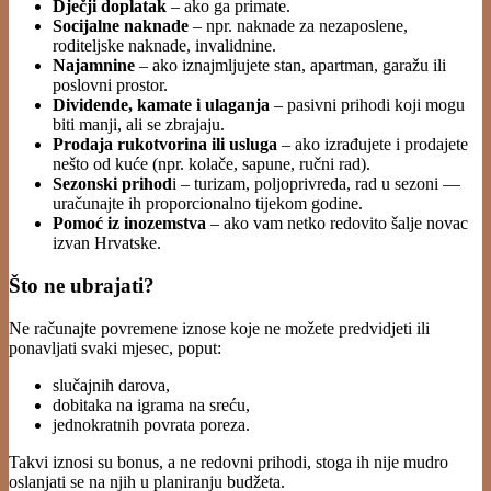
Dječji doplatak
– ako ga primate.
Socijalne naknade
– npr. naknade za nezaposlene,
roditeljske naknade, invalidnine.
Najamnine
– ako iznajmljujete stan, apartman, garažu ili
poslovni prostor.
Dividende, kamate i ulaganja
– pasivni prihodi koji mogu
biti manji, ali se zbrajaju.
Prodaja rukotvorina ili usluga
– ako izrađujete i prodajete
nešto od kuće (npr. kolače, sapune, ručni rad).
Sezonski prihod
i – turizam, poljoprivreda, rad u sezoni —
uračunajte ih proporcionalno tijekom godine.
Pomoć iz inozemstva
– ako vam netko redovito šalje novac
izvan Hrvatske.
Što ne ubrajati?
Ne računajte povremene iznose koje ne možete predvidjeti ili
ponavljati svaki mjesec, poput:
slučajnih darova,
dobitaka na igrama na sreću,
jednokratnih povrata poreza.
Takvi iznosi su bonus, a ne redovni prihodi, stoga ih nije mudro
oslanjati se na njih u planiranju budžeta.