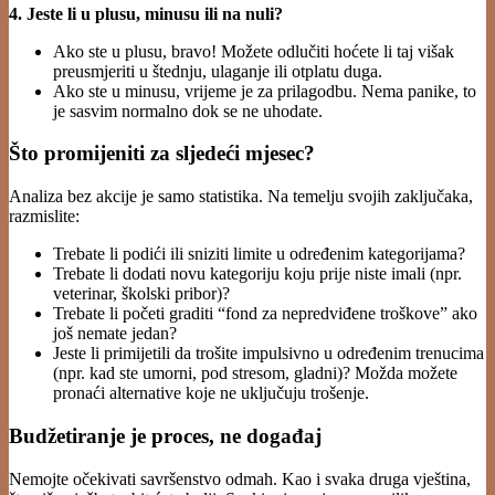
4. Jeste li u plusu, minusu ili na nuli?
Ako ste u plusu, bravo! Možete odlučiti hoćete li taj višak
preusmjeriti u štednju, ulaganje ili otplatu duga.
Ako ste u minusu, vrijeme je za prilagodbu. Nema panike, to
je sasvim normalno dok se ne uhodate.
Što promijeniti za sljedeći mjesec?
Analiza bez akcije je samo statistika. Na temelju svojih zaključaka,
razmislite:
Trebate li podići ili sniziti limite u određenim kategorijama?
Trebate li dodati novu kategoriju koju prije niste imali (npr.
veterinar, školski pribor)?
Trebate li početi graditi “fond za nepredviđene troškove” ako
još nemate jedan?
Jeste li primijetili da trošite impulsivno u određenim trenucima
(npr. kad ste umorni, pod stresom, gladni)? Možda možete
pronaći alternative koje ne uključuju trošenje.
Budžetiranje je proces, ne događaj
Nemojte očekivati savršenstvo odmah. Kao i svaka druga vještina,