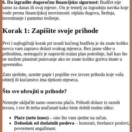
6. Da izgradite dugoročnu financijsku sigurnost:
Budžet nije
samo za danas ili ovaj mjesec. On je temelj za izgradnju navika koje
vode prema financijskoj neovisnosti: otplata dugova, štednja,
investiranje i pametno trošenje.
Korak 1: Zapišite svoje prihode
Prvi i najlogičniji korak pri izradi kućnog budžeta je da znate koliko
novca vam zapravo dolazi svakog mjeseca. Bez jasne slike o
prihodima, nemoguće je napraviti realan plan potrošnje, baš kao što
ne možete planirati putovanje ako ne znate koliko goriva imate u
spremniku.
Zato sjednite, uzmite papir i popišite sve izvore prihoda koje vaša
obitelj ili kućanstvo ima tijekom mjeseca.
Što sve ubrojiti u prihode?
Nemojte uključiti samo osnovnu plaću. Prihodi dolaze iz raznih
izvora, i sve ih treba uračunati kako biste dobili realnu sliku:
Plaće (neto iznos)
– ono što vam sjedne na račun.
Dohodak od dodatnih poslova
– honorari, freelance poslovi,
povremeni angažmani.