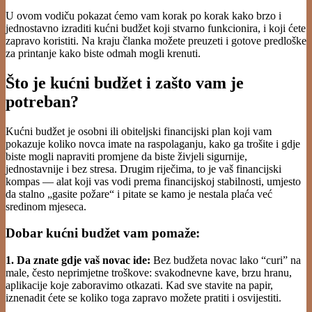
U ovom vodiču pokazat ćemo vam korak po korak kako brzo i
jednostavno izraditi kućni budžet koji stvarno funkcionira, i koji ćete
zapravo koristiti. Na kraju članka možete preuzeti i gotove predloške
za printanje kako biste odmah mogli krenuti.
Što je kućni budžet i zašto vam je
potreban?
Kućni budžet je osobni ili obiteljski financijski plan koji vam
pokazuje koliko novca imate na raspolaganju, kako ga trošite i gdje
biste mogli napraviti promjene da biste živjeli sigurnije,
jednostavnije i bez stresa. Drugim riječima, to je vaš financijski
kompas — alat koji vas vodi prema financijskoj stabilnosti, umjesto
da stalno „gasite požare“ i pitate se kamo je nestala plaća već
sredinom mjeseca.
Dobar kućni budžet vam pomaže:
1. Da znate gdje vaš novac ide:
Bez budžeta novac lako “curi” na
male, često neprimjetne troškove: svakodnevne kave, brzu hranu,
aplikacije koje zaboravimo otkazati. Kad sve stavite na papir,
iznenadit ćete se koliko toga zapravo možete pratiti i osvijestiti.