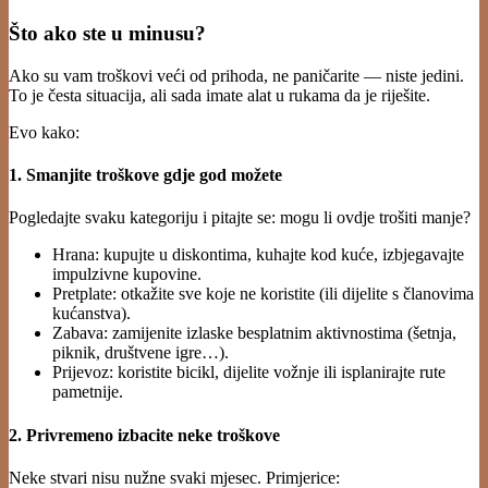
Što ako ste u minusu?
Ako su vam troškovi veći od prihoda, ne paničarite — niste jedini.
To je česta situacija, ali sada imate alat u rukama da je riješite.
Evo kako:
1. Smanjite troškove gdje god možete
Pogledajte svaku kategoriju i pitajte se: mogu li ovdje trošiti manje?
Hrana: kupujte u diskontima, kuhajte kod kuće, izbjegavajte
impulzivne kupovine.
Pretplate: otkažite sve koje ne koristite (ili dijelite s članovima
kućanstva).
Zabava: zamijenite izlaske besplatnim aktivnostima (šetnja,
piknik, društvene igre…).
Prijevoz: koristite bicikl, dijelite vožnje ili isplanirajte rute
pametnije.
2. Privremeno izbacite neke troškove
Neke stvari nisu nužne svaki mjesec. Primjerice: