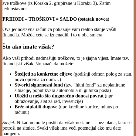
sve troškove (iz Koraka 2, grupirane u Koraku 3). Zatim
jednostavno:
PRIHODI – TROŠKOVI = SALDO (ostatak novca)
Ova jednostavna računica pokazuje vam realno stanje vaših
financija. Možda ćete se iznenaditi, i to u oba smjera.
Što ako imate višak?
Ako vaši prihodi nadmašuju troškove, to je sjajna vijest. Imate tzv.
financijski višak, što znači da možete:
Štedjeti za konkretne ciljeve
(godišnji odmor, polog za stan,
nova oprema za dom…)
Stvoriti sigurnosni fond
(tzv. “hitni fond” za neplanirane
situacije, poput kvara automobila ili gubitka posla)
Uložiti u nešto što dugoročno donosi povrat
(npr.
obrazovanje, alat za rad, investicije)
Brže otplatiti dugove
(npr. kreditne kartice, minus po
računu)
Savjet:
Nikad nemojte pustiti da višak nestane — bez plana, lako se
potroši na sitnice. Svaki višak ima veći potencijal ako mu date
namjenu.