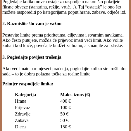
Pogledajte koliko novca ostaje za raspodjelu nakon što pokrijete
fiksne obveze (stanarina, režije, vrtić…). Taj “ostatak” je ono što
možete rasporediti po kategorijama poput hrane, zabave, odjeće itd.
2. Razmislite što vam je važno
Postavite limite prema prioritetima, ciljevima i stvarnim navikama.
Ako često putujete, možda će prijevoz imati veći limit. Ako volite
kuhati kod kuće, povećajte budžet za hranu, a smanjite za izlaske.
3. Pogledajte povijest trošenja
Ako već imate par mjeseci praćenja, pogledajte koliko ste trošili do
sada – to je dobra polazna točka za realne limite.
Primjer raspodjele limita:
Kategorija
Maks. iznos (€)
Hrana
400 €
Prijevoz
100 €
Zdravlje
50 €
Zabava
50 €
Djeca
150 €