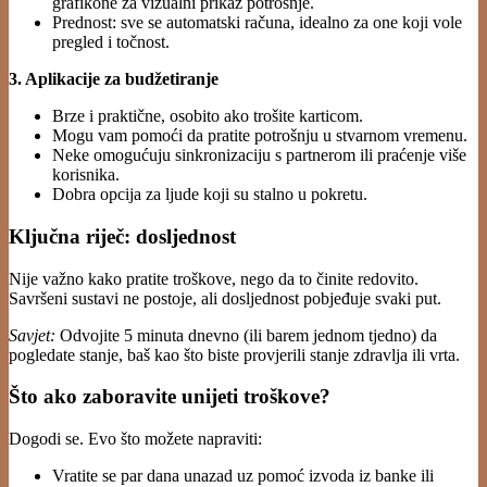
grafikone za vizualni prikaz potrošnje.
Prednost: sve se automatski računa, idealno za one koji vole
pregled i točnost.
3. Aplikacije za budžetiranje
Brze i praktične, osobito ako trošite karticom.
Mogu vam pomoći da pratite potrošnju u stvarnom vremenu.
Neke omogućuju sinkronizaciju s partnerom ili praćenje više
korisnika.
Dobra opcija za ljude koji su stalno u pokretu.
Ključna riječ: dosljednost
Nije važno kako pratite troškove, nego da to činite redovito.
Savršeni sustavi ne postoje, ali dosljednost pobjeđuje svaki put.
Savjet:
Odvojite 5 minuta dnevno (ili barem jednom tjedno) da
pogledate stanje, baš kao što biste provjerili stanje zdravlja ili vrta.
Što ako zaboravite unijeti troškove?
Dogodi se. Evo što možete napraviti:
Vratite se par dana unazad uz pomoć izvoda iz banke ili