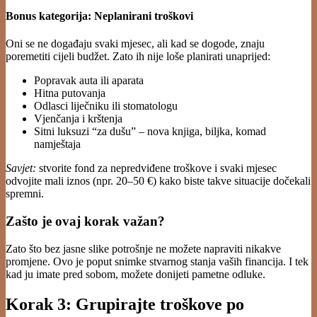
Bonus kategorija: Neplanirani troškovi
Oni se ne događaju svaki mjesec, ali kad se dogode, znaju
poremetiti cijeli budžet. Zato ih nije loše planirati unaprijed:
Popravak auta ili aparata
Hitna putovanja
Odlasci liječniku ili stomatologu
Vjenčanja i krštenja
Sitni luksuzi “za dušu” – nova knjiga, biljka, komad
namještaja
Savjet:
stvorite fond za nepredviđene troškove i svaki mjesec
odvojite mali iznos (npr. 20–50 €) kako biste takve situacije dočekali
spremni.
Zašto je ovaj korak važan?
Zato što bez jasne slike potrošnje ne možete napraviti nikakve
promjene. Ovo je poput snimke stvarnog stanja vaših financija. I tek
kad ju imate pred sobom, možete donijeti pametne odluke.
Korak 3: Grupirajte troškove po