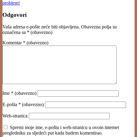
problem!
Odgovori
Vaša adresa e-pošte neće biti objavljena.
Obavezna polja su
označena sa
* (obavezno)
Komentar
* (obavezno)
Ime
* (obavezno)
E-pošta
* (obavezno)
Web-stranica
Spremi moje ime, e-poštu i web-stranicu u ovom internet
pregledniku za sljedeći put kada budem komentirao.