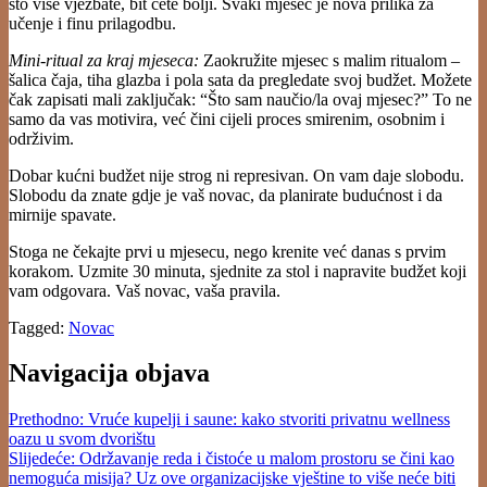
što više vježbate, bit ćete bolji. Svaki mjesec je nova prilika za
učenje i finu prilagodbu.
Mini-ritual za kraj mjeseca:
Zaokružite mjesec s malim ritualom –
šalica čaja, tiha glazba i pola sata da pregledate svoj budžet. Možete
čak zapisati mali zaključak: “Što sam naučio/la ovaj mjesec?” To ne
samo da vas motivira, već čini cijeli proces smirenim, osobnim i
održivim.
Dobar kućni budžet nije strog ni represivan. On vam daje slobodu.
Slobodu da znate gdje je vaš novac, da planirate budućnost i da
mirnije spavate.
Stoga ne čekajte prvi u mjesecu, nego krenite već danas s prvim
korakom. Uzmite 30 minuta, sjednite za stol i napravite budžet koji
vam odgovara. Vaš novac, vaša pravila.
Tagged:
Novac
Navigacija objava
Prethodno:
Vruće kupelji i saune: kako stvoriti privatnu wellness
oazu u svom dvorištu
Slijedeće:
Održavanje reda i čistoće u malom prostoru se čini kao
nemoguća misija? Uz ove organizacijske vještine to više neće biti