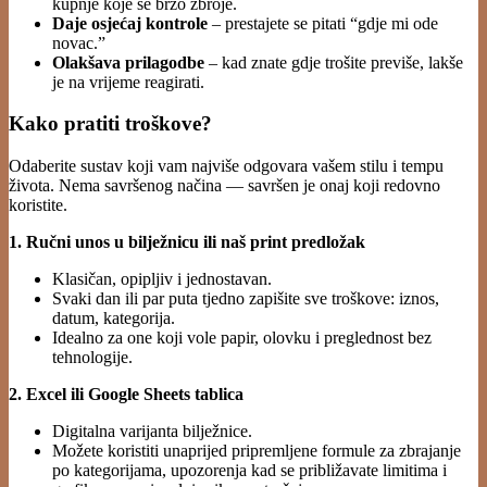
kupnje koje se brzo zbroje.
Daje osjećaj kontrole
– prestajete se pitati “gdje mi ode
novac.”
Olakšava prilagodbe
– kad znate gdje trošite previše, lakše
je na vrijeme reagirati.
Kako pratiti troškove?
Odaberite sustav koji vam najviše odgovara vašem stilu i tempu
života. Nema savršenog načina — savršen je onaj koji redovno
koristite.
1. Ručni unos u bilježnicu ili naš print predložak
Klasičan, opipljiv i jednostavan.
Svaki dan ili par puta tjedno zapišite sve troškove: iznos,
datum, kategorija.
Idealno za one koji vole papir, olovku i preglednost bez
tehnologije.
2. Excel ili Google Sheets tablica
Digitalna varijanta bilježnice.
Možete koristiti unaprijed pripremljene formule za zbrajanje
po kategorijama, upozorenja kad se približavate limitima i