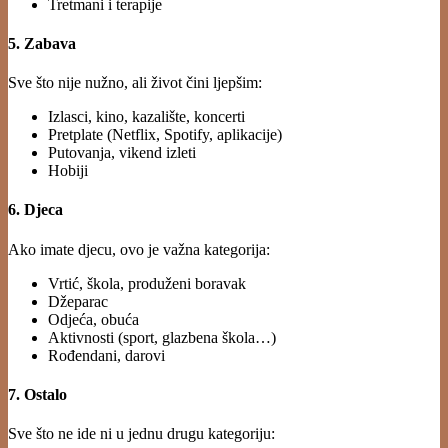
Tretmani i terapije
5. Zabava
Sve što nije nužno, ali život čini ljepšim:
Izlasci, kino, kazalište, koncerti
Pretplate (Netflix, Spotify, aplikacije)
Putovanja, vikend izleti
Hobiji
6. Djeca
Ako imate djecu, ovo je važna kategorija:
Vrtić, škola, produženi boravak
Džeparac
Odjeća, obuća
Aktivnosti (sport, glazbena škola…)
Rođendani, darovi
7. Ostalo
Sve što ne ide ni u jednu drugu kategoriju: