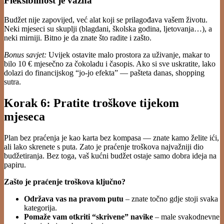
Fleksibilnost je važna
Budžet nije zapovijed, već alat koji se prilagođava vašem životu.
Neki mjeseci su skuplji (blagdani, školska godina, ljetovanja…), a
neki mirniji. Bitno je da znate što radite i zašto.
Bonus savjet:
Uvijek ostavite malo prostora za uživanje, makar to
bilo 10 € mjesečno za čokoladu i časopis. Ako si sve uskratite, lako
dolazi do financijskog “jo-jo efekta” — pašteta danas, shopping
sutra.
Korak 6: Pratite troškove tijekom
mjeseca
Plan bez praćenja je kao karta bez kompasa — znate kamo želite ići,
ali lako skrenete s puta. Zato je praćenje troškova najvažniji dio
budžetiranja. Bez toga, vaš kućni budžet ostaje samo dobra ideja na
papiru.
Zašto je praćenje troškova ključno?
Održava vas na pravom putu
– znate točno gdje stoji svaka
kategorija.
Pomaže vam otkriti “skrivene” navike
– male svakodnevne