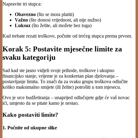
Napravite tri stupca:
Obavezno
(što se mora platiti)
Važno
(što donosi vrijednost, ali nije nužno)
Luksuz
(što želite, ali možete bez toga)
Kad trebate rezati troškove, počnite od trećeg stupca prema prvom.
Korak 5: Postavite mjesečne limite za
svaku kategoriju
Sad kad ste jasno vidjeli svoje prihode, troškove i ukupno
financijsko stanje, vrijeme je za konkretan plan djelovanja –
postavljanje limita. To znači da za svaku grupu troškova odlučite
koliko maksimalno smijete (ili želite) potrošiti u tom mjesecu.
Ovo je srce budžetiranja – unaprijed odlučujete gdje će vaš novac
ići, umjesto da se pitate kamo je nestao.
Kako postaviti limite?
1. Počnite od ukupne slike