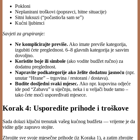
Pokloni
Neplanirani troškovi (popravci, hitne situacije)
Sitni luksuzi (“počastio/la sam se”)
Kućni ljubimci
Savjeti za grupiranje:
Ne komplicirajte previše.
Ako imate previše kategorija,
izgubiti ćete preglednost. 6–8 glavnih kategorija je sasvim
dovoljno.
Koristite boje ili simbole
(ako vodite budžet ručno) za
dodatnu preglednost.
Napravite podkategorije ako želite dodatnu jasnoću
(npr.
unutar “Hrane” – trgovina / restorani / dostava).
Budite dosljedni svaki mjesec.
Ako npr. kupovina odjeće
ide pod “Zabavu” u siječnju, neka i u veljači bude tamo –
tako ćete moći uspoređivati mjesece.
Korak 4: Usporedite prihode i troškove
Sada dolazi ključni trenutak vašeg kućnog budžeta — vrijeme je da
vidite gdje zapravo stojite.
Zbrojite sve svoje mjesečne prihode (iz Koraka 1), a zatim zbrojite