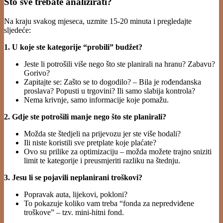
Što sve trebate analizirati?
Na kraju svakog mjeseca, uzmite 15-20 minuta i pregledajte
sljedeće:
1. U koje ste kategorije “probili” budžet?
Jeste li potrošili više nego što ste planirali na hranu? Zabavu?
Gorivo?
Zapitajte se: Zašto se to dogodilo? – Bila je rođendanska
proslava? Popusti u trgovini? Ili samo slabija kontrola?
Nema krivnje, samo informacije koje pomažu.
2. Gdje ste potrošili manje nego što ste planirali?
Možda ste štedjeli na prijevozu jer ste više hodali?
Ili niste koristili sve pretplate koje plaćate?
Ovo su prilike za optimizaciju – možda možete trajno sniziti
limit te kategorije i preusmjeriti razliku na štednju.
3. Jesu li se pojavili neplanirani troškovi?
Popravak auta, lijekovi, pokloni?
To pokazuje koliko vam treba “fonda za nepredviđene
troškove” – tzv. mini-hitni fond.