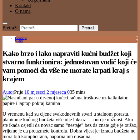
Kontakt
O nama
Pretraži:
Financije
Vodiči
Kako brzo i lako napraviti kućni budžet koji
stvarno funkcionira: jednostavan vodič koji će
vam pomoći da više ne morate krpati kraj s
krajem
Autor
Prije
10 mjeseci
2 mjeseca
0
35 mins
U vremenu kad su cijene svakodnevnih stvari u stalnom porastu,
planiranje kućnog budžeta više nije luksuz — ono je nužnost. Ako
ste ikada osjetili da novac samo “nestaje” bez da znate gdje je otišao,
vrijeme je da preuzmete kontrolu. Dobra vijest je: izrada budžeta ne
mora biti komplicirana, naporna niti dosadna.