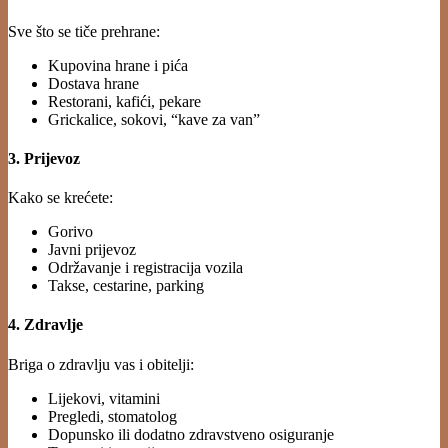
Sve što se tiče prehrane:
Kupovina hrane i pića
Dostava hrane
Restorani, kafići, pekare
Grickalice, sokovi, “kave za van”
3. Prijevoz
Kako se krećete:
Gorivo
Javni prijevoz
Održavanje i registracija vozila
Takse, cestarine, parking
4. Zdravlje
Briga o zdravlju vas i obitelji:
Lijekovi, vitamini
Pregledi, stomatolog
Dopunsko ili dodatno zdravstveno osiguranje