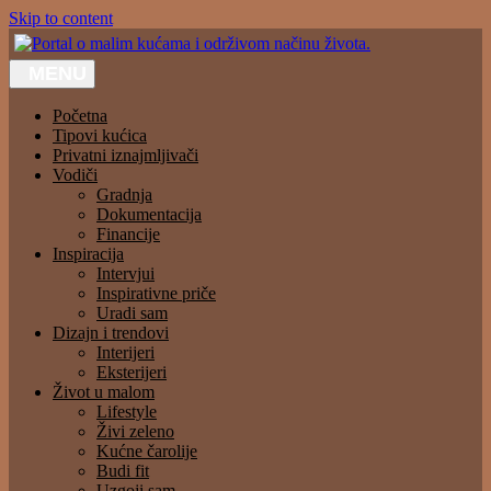
Skip to content
MENU
Portal o malim kućama i održivom načinu života.
Početna
Tipovi kućica
Privatni iznajmljivači
Vodiči
Gradnja
Dokumentacija
Financije
Inspiracija
Intervjui
Inspirativne priče
Uradi sam
Dizajn i trendovi
Interijeri
Eksterijeri
Život u malom
Lifestyle
Živi zeleno
Kućne čarolije
Budi fit
Uzgoji sam