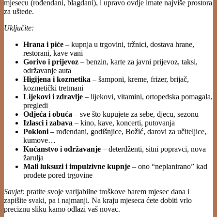
mjesecu (rođendani, blagdani), i upravo ovdje imate najviše prostora
za uštede.
Uključite:
Hrana i piće
– kupnja u trgovini, tržnici, dostava hrane,
restorani, kave vani
Gorivo i prijevoz
– benzin, karte za javni prijevoz, taksi,
održavanje auta
Higijena i kozmetika
– šamponi, kreme, frizer, brijač,
kozmetički tretmani
Lijekovi i zdravlje
– lijekovi, vitamini, ortopedska pomagala,
pregledi
Odjeća i obuća
– sve što kupujete za sebe, djecu, sezonu
Izlasci i zabava
– kino, kave, koncerti, putovanja
Pokloni
– rođendani, godišnjice, Božić, darovi za učiteljice,
kumove…
Kućanstvo i održavanje
– deterdženti, sitni popravci, nova
žarulja
Mali luksuzi i impulzivne kupnje
– ono “neplanirano” kad
prođete pored trgovine
Savjet:
pratite svoje varijabilne troškove barem mjesec dana i
zapišite svaki, pa i najmanji. Na kraju mjeseca ćete dobiti vrlo
preciznu sliku kamo odlazi vaš novac.