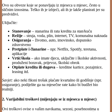
Ovo su obveze koje se ponavljaju iz mjeseca u mjesec, često u
sličnim iznosima. Teško ih je izbjeći, ali ih je lakše planirati jer su
predvidivi.
Uključite:
Stanovanje
– stanarina ili rata kredita za stan/kuću
Režije
– struja, voda, plin, internet, TV, komunalna naknada
Osiguranja
– životno, auto, imovinsko, dopunsko
zdravstveno
Pretplate i članarine
– npr. Netflix, Spotify, teretana,
aplikacije
Vrtić/škola
– ako imate djecu, uključite i školske aktivnosti,
produženi boravak, prijevoz, školski obrok
Otplate kredita ili dugova
– kreditne kartice, pozajmice,
leasing itd.
Savjet:
ako neki fiksni trošak plaćate kvartalno ili godišnje (npr.
osiguranje), podijelite ga na mjesečne rate kako bi budžet bio
realniji.
2. Varijabilni troškovi (mijenjaju se iz mjeseca u mjesec)
Ovi troškovi ovise o vašim navikama, sezoni, posebnostima u