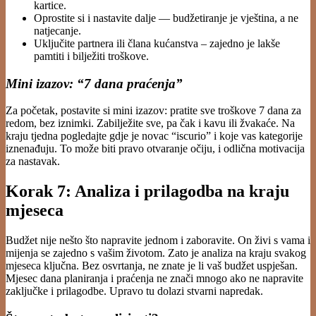
kartice.
Oprostite si i nastavite dalje — budžetiranje je vještina, a ne
natjecanje.
Uključite partnera ili člana kućanstva – zajedno je lakše
pamtiti i bilježiti troškove.
Mini izazov: “7 dana praćenja”
Za početak, postavite si mini izazov: pratite sve troškove 7 dana za
redom, bez iznimki. Zabilježite sve, pa čak i kavu ili žvakaće. Na
kraju tjedna pogledajte gdje je novac “iscurio” i koje vas kategorije
iznenađuju. To može biti pravo otvaranje očiju, i odlična motivacija
za nastavak.
Korak 7: Analiza i prilagodba na kraju
mjeseca
Budžet nije nešto što napravite jednom i zaboravite. On živi s vama i
mijenja se zajedno s vašim životom. Zato je analiza na kraju svakog
mjeseca ključna. Bez osvrtanja, ne znate je li vaš budžet uspješan.
Mjesec dana planiranja i praćenja ne znači mnogo ako ne napravite
zaključke i prilagodbe. Upravo tu dolazi stvarni napredak.