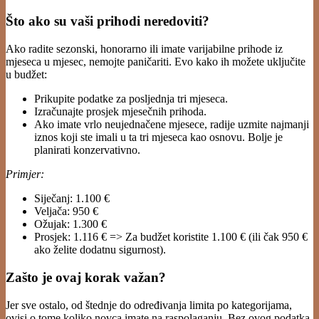
Što ako su vaši prihodi neredoviti?
Ako radite sezonski, honorarno ili imate varijabilne prihode iz
mjeseca u mjesec, nemojte paničariti. Evo kako ih možete uključite
u budžet:
Prikupite podatke za posljednja tri mjeseca.
Izračunajte prosjek mjesečnih prihoda.
Ako imate vrlo neujednačene mjesece, radije uzmite najmanji
iznos koji ste imali u ta tri mjeseca kao osnovu. Bolje je
planirati konzervativno.
Primjer:
Siječanj: 1.100 €
Veljača: 950 €
Ožujak: 1.300 €
Prosjek: 1.116 € => Za budžet koristite 1.100 € (ili čak 950 €
ako želite dodatnu sigurnost).
Zašto je ovaj korak važan?
Jer sve ostalo, od štednje do određivanja limita po kategorijama,
ovisi o tome koliko novca imate na raspolaganju. Bez ovog podatka,