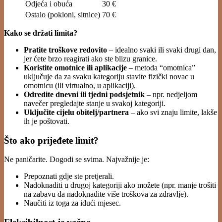
Odjeća i obuća
30 €
Ostalo (pokloni, sitnice)
70 €
Kako se držati limita?
Pratite troškove redovito
– idealno svaki ili svaki drugi dan,
jer ćete brzo reagirati ako ste blizu granice.
Koristite omotnice ili aplikacije
– metoda “omotnica”
uključuje da za svaku kategoriju stavite fizički novac u
omotnicu (ili virtualno, u aplikaciji).
Odredite dnevni ili tjedni podsjetnik
– npr. nedjeljom
navečer pregledajte stanje u svakoj kategoriji.
Uključite cijelu obitelj/partnera
– ako svi znaju limite, lakše
ih je poštovati.
Što ako prijeđete limit?
Ne paničarite. Dogodi se svima. Najvažnije je:
Prepoznati gdje ste pretjerali.
Nadoknaditi u drugoj kategoriji ako možete (npr. manje trošiti
na zabavu da nadoknadite više troškova za zdravlje).
Naučiti iz toga za idući mjesec.