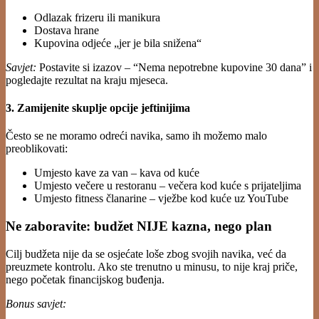
Odlazak frizeru ili manikura
Dostava hrane
Kupovina odjeće „jer je bila snižena“
Savjet:
Postavite si izazov – “Nema nepotrebne kupovine 30 dana” i
pogledajte rezultat na kraju mjeseca.
3. Zamijenite skuplje opcije jeftinijima
Često se ne moramo odreći navika, samo ih možemo malo
preoblikovati:
Umjesto kave za van – kava od kuće
Umjesto večere u restoranu – večera kod kuće s prijateljima
Umjesto fitness članarine – vježbe kod kuće uz YouTube
Ne zaboravite: budžet NIJE kazna, nego plan
Cilj budžeta nije da se osjećate loše zbog svojih navika, već da
preuzmete kontrolu. Ako ste trenutno u minusu, to nije kraj priče,
nego početak financijskog buđenja.
Bonus savjet: