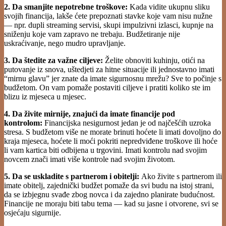
2. Da smanjite nepotrebne troškove:
Kada vidite ukupnu sliku
svojih financija, lakše ćete prepoznati stavke koje vam nisu nužne
— npr. dupli streaming servisi, skupi impulzivni izlasci, kupnje na
sniženju koje vam zapravo ne trebaju. Budžetiranje nije
uskraćivanje, nego mudro upravljanje.
3. Da štedite za važne ciljeve:
Želite obnoviti kuhinju, otići na
putovanje iz snova, uštedjeti za hitne situacije ili jednostavno imati
“mirnu glavu” jer znate da imate sigurnosnu mrežu? Sve to počinje s
budžetom. On vam pomaže postaviti ciljeve i pratiti koliko ste im
blizu iz mjeseca u mjesec.
4. Da živite mirnije, znajući da imate financije pod
kontrolom:
Financijska nesigurnost jedan je od najčešćih uzroka
stresa. S budžetom više ne morate brinuti hoćete li imati dovoljno do
kraja mjeseca, hoćete li moći pokriti nepredviđene troškove ili hoće
li vam kartica biti odbijena u trgovini. Imati kontrolu nad svojim
novcem znači imati više kontrole nad svojim životom.
5. Da se uskladite s partnerom i obitelji:
Ako živite s partnerom ili
imate obitelj, zajednički budžet pomaže da svi budu na istoj strani,
da se izbjegnu svađe zbog novca i da zajedno planirate budućnost.
Financije ne moraju biti tabu tema — kad su jasne i otvorene, svi se
osjećaju sigurnije.