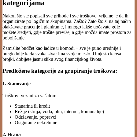
kategorijama
Nakon što ste popisali sve prihode i sve troškove, vrijeme je da ih
organizirate po logičnim skupinama. Zašto? Zato što si na taj način
olakšavate praćenje i planiranje, i mnogo lakše uočavate gdje
možete štedjeti, gdje trošite previše, a gdje možda imate prostora za
poboljšanje.
Zamislite budžet kao ladice u komodi – sve je puno urednije i
preglednije kada svaka stvar ima svoje mjesto. Umjesto kaosa
brojki, dobijete jasnu sliku svog financijskog života.
Predložene kategorije za grupiranje troškova:
1. Stanovanje
Troškovi vezani za vaš dom:
Stanarina ili kredit
Režije (struja, voda, plin, internet, komunalije)
Održavanje, popravci
Osiguranje nekretnine
2. Hrana