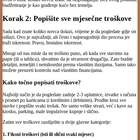
budžetiranje je kao građenje kuće bez temelja.
Korak 2: Popišite sve mjesečne troškove
Sada kad znate koliko novca dolazi, vrijeme je da pogledate gdje on
odlazi. Ovo je najvažniji, ali često i najneugodniji dio procesa jer
traži iskrenost. Pravu, brutalnu iskrenost.
Mnogi od nas misle da ne trošimo puno, ali kada sve stavimo na
papir (ili u tablicu), shvatimo da je stvarnost drugačija. Zato budite
detaljni, temeljiti i nemilosrdni prema vlastitim iluzijama. Samo tako
možete preuzeti kontrolu nad vlastitim financijama.
Kako točno popisati troškove?
Najbolji način je da pogledate zadnje 2-3 uplatnice, izvatke s računa
i promet po karticama (i kreditnim i debitnim). Prođite kroz sve
stavke i popišite svaki trošak. Ne samo velike stvari, već i kave na
kiosku, parking, male impulzivne kupnje i slično.
Zatim sve troškove razdijelite u dvije glavne kategorije:
1. Fiksni troškovi (isti ili slični svaki mjesec)