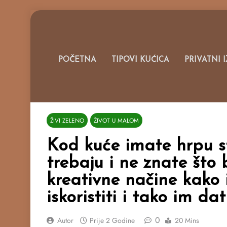
Skip
to
content
Portal O 
POČETNA
TIPOVI KUĆICA
PRIVATNI 
ŽIVI ZELENO
ŽIVOT U MALOM
Kod kuće imate hrpu st
trebaju i ne znate što
kreativne načine kako
iskoristiti i tako im dat
0
Autor
Prije
2 Godine
20 Mins