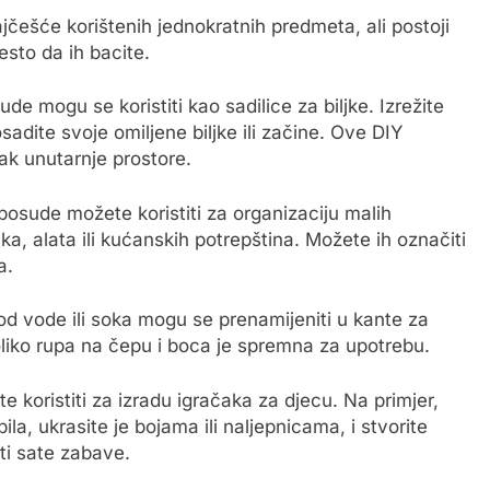
jčešće korištenih jednokratnih predmeta, ali postoji
esto da ih bacite.
de mogu se koristiti kao sadilice za biljke. Izrežite
adite svoje omiljene biljke ili začine. Ove DIY
čak unutarnje prostore.
posude možete koristiti za organizaciju malih
a, alata ili kućanskih potrepština. Možete ih označiti
a.
od vode ili soka mogu se prenamijeniti u kante za
oliko rupa na čepu i boca je spremna za upotrebu.
 koristiti za izradu igračaka za djecu. Na primjer,
ila, ukrasite je bojama ili naljepnicama, i stvorite
iti sate zabave.