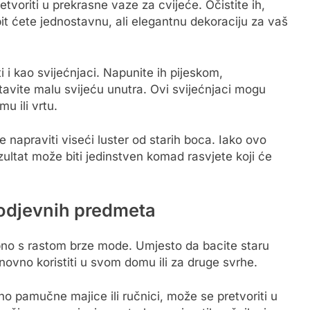
voriti u prekrasne vaze za cvijeće. Očistite ih,
bit ćete jednostavnu, ali elegantnu dekoraciju za vaš
 i kao svijećnjaci. Napunite ih pijeskom,
tavite malu svijeću unutra. Ovi svijećnjaci mogu
u ili vrtu.
e napraviti viseći luster od starih boca. Iako ovo
ezultat može biti jedinstven komad rasvjete koji će
 odjevnih predmeta
bno s rastom brze mode. Umjesto da bacite staru
ovno koristiti u svom domu ili za druge svrhe.
o pamučne majice ili ručnici, može se pretvoriti u