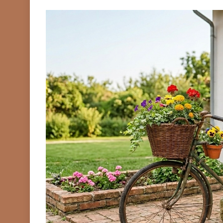
TIPOVI KUĆICA
Kućice od lagane čel
(LGS): sve što trebat
(2026.)
Prije
2 Mjeseca