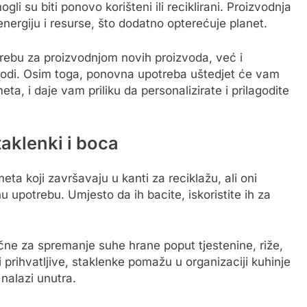
gli su biti ponovo korišteni ili reciklirani. Proizvodnja
nergiju i resurse, što dodatno opterećuje planet.
ebu za proizvodnjom novih proizvoda, već i
irodi. Osim toga, ponovna upotreba uštedjet će vam
a, i daje vam priliku da personalizirate i prilagodite
taklenki i boca
ta koji završavaju u kanti za reciklažu, ali oni
upotrebu. Umjesto da ih bacite, iskoristite ih za
čne za spremanje suhe hrane poput tjestenine, riže,
ki prihvatljive, staklenke pomažu u organizaciji kuhinje
nalazi unutra.