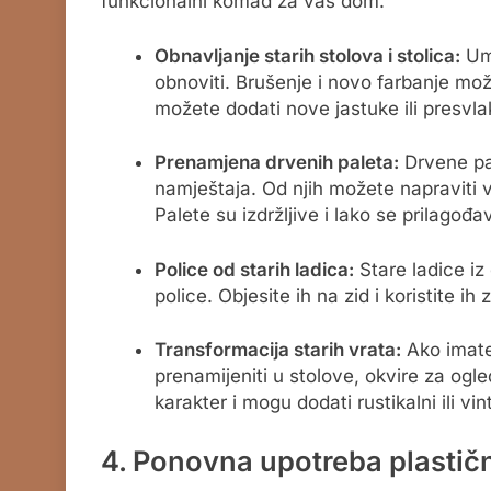
funkcionalni komad za vaš dom.
Obnavljanje starih stolova i stolica:
Umj
obnoviti. Brušenje i novo farbanje mož
možete dodati nove jastuke ili presvlak
Prenamjena drvenih paleta:
Drvene pal
namještaja. Od njih možete napraviti vr
Palete su izdržljive i lako se prilagođ
Police od starih ladica:
Stare ladice iz
police. Objesite ih na zid i koristite ih z
Transformacija starih vrata:
Ako imate 
prenamijeniti u stolove, okvire za ogle
karakter i mogu dodati rustikalni ili v
4. Ponovna upotreba plastič