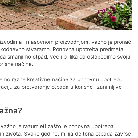
proizvodima i masovnom proizvodnjom, važno je pronaći
 svakodnevno stvaramo. Ponovna upotreba predmeta
da smanjimo otpad, već i prilika da oslobodimo svoju
orisne načine.
ćemo razne kreativne načine za ponovnu upotrebu
raciju za pretvaranje otpada u korisne i zanimljive
važna?
, važno je razumjeti zašto je ponovna upotreba
čin života. Svake godine, milijarde tona otpada završe