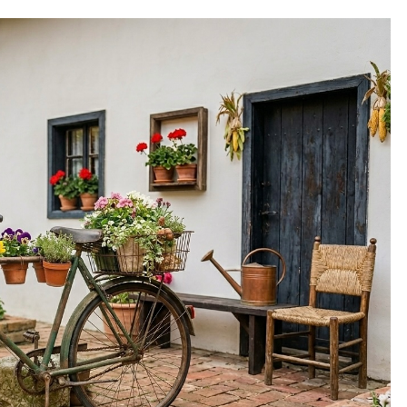
PRIVATNI IZNAJMLJIVAČI
ične konstrukcije
Želite iznajmljivati smještaj? Ne
e znati prije kupnje
preskačite ovaj ključan korak prije
pokretanja turističkog biznisa
Prije
2 Mjeseca