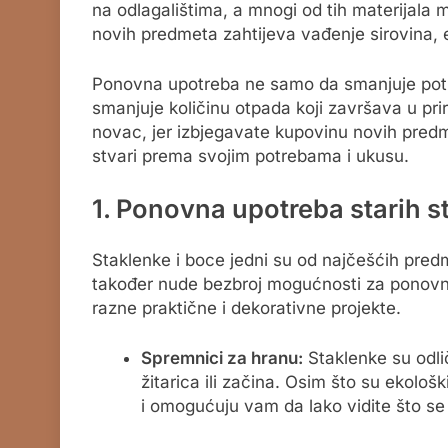
na odlagalištima, a mnogi od tih materijala mo
novih predmeta zahtijeva vađenje sirovina, e
Ponovna upotreba ne samo da smanjuje potr
smanjuje količinu otpada koji završava u pr
novac, jer izbjegavate kupovinu novih predmet
stvari prema svojim potrebama i ukusu.
1. Ponovna upotreba starih s
Staklenke i boce jedni su od najčešćih predme
također nude bezbroj mogućnosti za ponovnu 
razne praktične i dekorativne projekte.
Spremnici za hranu:
Staklenke su odli
žitarica ili začina. Osim što su ekološ
i omogućuju vam da lako vidite što se 