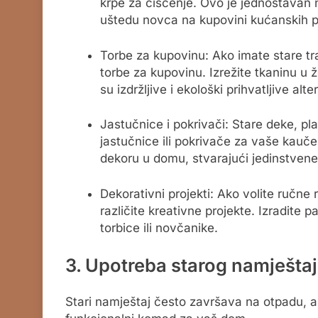
krpe za čišćenje. Ovo je jednostavan 
uštedu novca na kupovini kućanskih p
Torbe za kupovinu: Ako imate stare trap
torbe za kupovinu. Izrežite tkaninu u že
su izdržljive i ekološki prihvatljive al
Jastučnice i pokrivači: Stare deke, pla
jastučnice ili pokrivače za vaše kauče 
dekoru u domu, stvarajući jedinstvene
Dekorativni projekti: Ako volite ručne
različite kreativne projekte. Izradite 
torbice ili novčanike.
3. Upotreba starog namješta
Stari namještaj često završava na otpadu, al