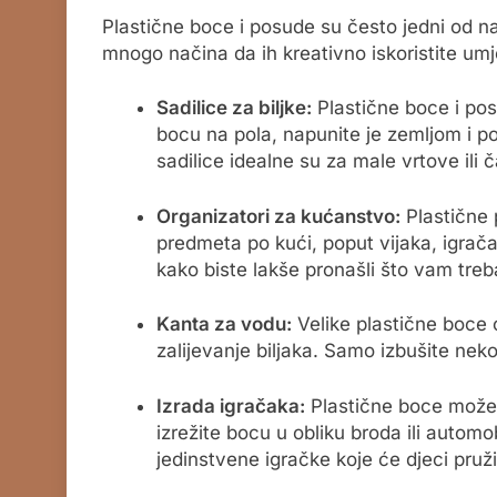
Plastične boce i posude su često jedni od na
mnogo načina da ih kreativno iskoristite umj
Sadilice za biljke:
Plastične boce i posu
bocu na pola, napunite je zemljom i pos
sadilice idealne su za male vrtove ili 
Organizatori za kućanstvo:
Plastične 
predmeta po kući, poput vijaka, igračak
kako biste lakše pronašli što vam treb
Kanta za vodu:
Velike plastične boce 
zalijevanje biljaka. Samo izbušite nek
Izrada igračaka:
Plastične boce možete
izrežite bocu u obliku broda ili automob
jedinstvene igračke koje će djeci pruž