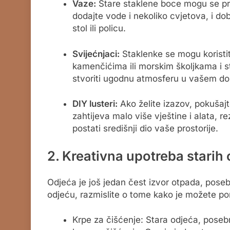
Vaze:
Stare staklene boce mogu se pret
dodajte vode i nekoliko cvjetova, i do
stol ili policu.
Svijećnjaci:
Staklenke se mogu koristiti
kamenčićima ili morskim školjkama i s
stvoriti ugodnu atmosferu u vašem dom
DIY lusteri:
Ako želite izazov, pokušajt
zahtijeva malo više vještine i alata, r
postati središnji dio vaše prostorije.
2. Kreativna upotreba starih
Odjeća je još jedan čest izvor otpada, pose
odjeću, razmislite o tome kako je možete pon
Krpe za čišćenje: Stara odjeća, posebn