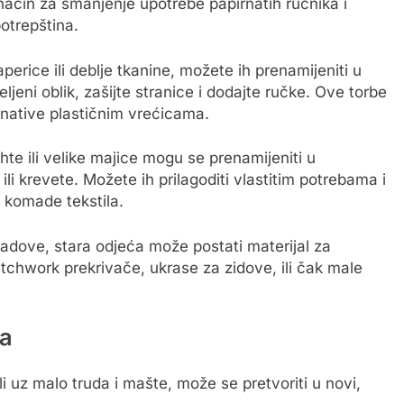
način za smanjenje upotrebe papirnatih ručnika i
otrepština.
erice ili deblje tkanine, možete ih prenamijeniti u
ljeni oblik, zašijte stranice i dodajte ručke. Ove torbe
ternative plastičnim vrećicama.
hte ili velike majice mogu se prenamijeniti u
ili krevete. Možete ih prilagoditi vlastitim potrebama i
 komade tekstila.
 radove, stara odjeća može postati materijal za
patchwork prekrivače, ukrase za zidove, ili čak male
ja
i uz malo truda i mašte, može se pretvoriti u novi,