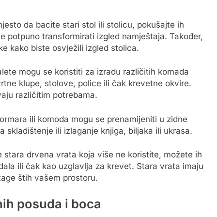
esto da bacite stari stol ili stolicu, pokušajte ih
e potpuno transformirati izgled namještaja. Također,
e kako biste osvježili izgled stolica.
ete mogu se koristiti za izradu različitih komada
tne klupe, stolove, police ili čak krevetne okvire.
avaju različitim potrebama.
 ormara ili komoda mogu se prenamijeniti u zidne
a skladištenje ili izlaganje knjiga, biljaka ili ukrasa.
stara drvena vrata koja više ne koristite, možete ih
dala ili čak kao uzglavlja za krevet. Stara vrata imaju
intage štih vašem prostoru.
nih posuda i boca