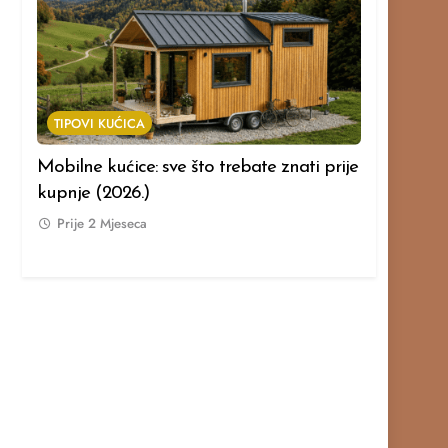
TIPOVI KUĆICA
TIPOVI KUĆ
Mobilne kućice: sve što trebate znati prije
Modularne k
kupnje (2026.)
prije kupnj
Prije
2 Mjeseca
Prije
2 Mje