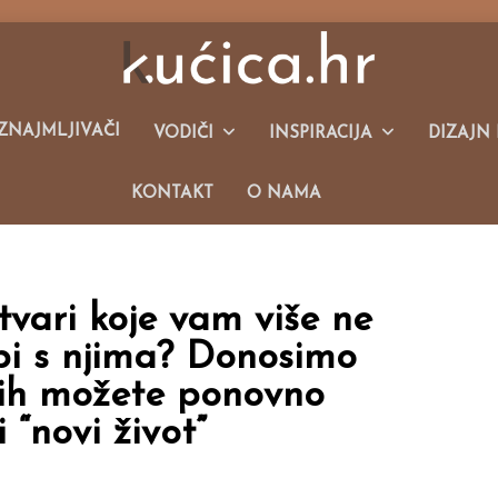
Malim Kućama I Održivom Načinu Života.
IZNAJMLJIVAČI
VODIČI
INSPIRACIJA
DIZAJN 
KONTAKT
O NAMA
vari koje vam više ne
 bi s njima? Donosimo
 ih možete ponovno
i “novi život”