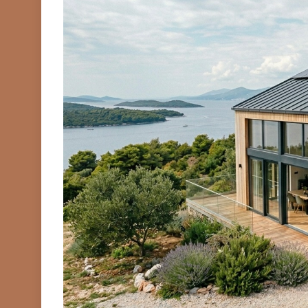
PRIVATNI IZNAJMLJIVAČI
Glamping šatori i kućice: sve š
znati prije pokretanja glampi
(2026.)
Prije
3 Tjedna