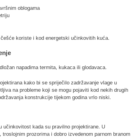
završnim oblogama
triju
.
češće koriste i kod energetski učinkovitih kuća.
enje
podložan napadima termita, kukaca ili glodavaca.
rojektirana kako bi se spriječilo zadržavanje vlage u
tljiva na probleme koji se mogu pojaviti kod nekih drugih
državanja konstrukcije tijekom godina vrlo niski.
 učinkovitost kada su pravilno projektirane. U
om, troslojnim prozorima i dobro izvedenom parnom branom