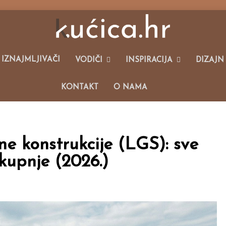
alim Kućama I Održivom Načinu Života.
 IZNAJMLJIVAČI
VODIČI
INSPIRACIJA
DIZAJN
KONTAKT
O NAMA
ne konstrukcije (LGS): sve
 kupnje (2026.)