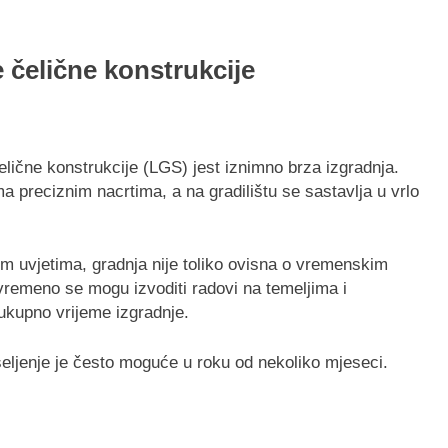
 čelične konstrukcije
lične konstrukcije (LGS) jest iznimno brza izgradnja.
a preciznim nacrtima, a na gradilištu se sastavlja u vrlo
im uvjetima, gradnja nije toliko ovisna o vremenskim
vremeno se mogu izvoditi radovi na temeljima i
ukupno vrijeme izgradnje.
useljenje je često moguće u roku od nekoliko mjeseci.