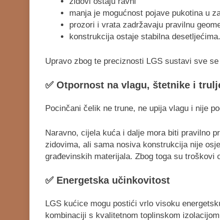
zidovi ostaju ravni
manja je mogućnost pojave pukotina u 
prozori i vrata zadržavaju pravilnu geome
konstrukcija ostaje stabilna desetljećima
Upravo zbog te preciznosti LGS sustavi sve se 
✅
Otpornost na vlagu, štetnike i trulj
Pocinčani čelik ne trune, ne upija vlagu i nije 
Naravno, cijela kuća i dalje mora biti pravilno p
zidovima, ali sama nosiva konstrukcija nije osje
građevinskih materijala. Zbog toga su troškovi o
✅
Energetska učinkovitost
LGS kućice mogu postići vrlo visoku energetsku
kombinaciji s kvalitetnom toplinskom izolacij