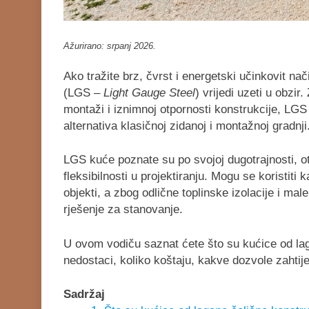
Ažurirano: srpanj 2026.
Ako tražite brz, čvrst i energetski učinkovit na
(LGS –
Light Gauge Steel
) vrijedi uzeti u obzir
montaži i iznimnoj otpornosti konstrukcije, LGS
alternativa klasičnoj zidanoj i montažnoj gradnji
LGS kuće poznate su po svojoj dugotrajnosti, otp
fleksibilnosti u projektiranju. Mogu se koristiti 
objekti, a zbog odlične toplinske izolacije i mal
rješenje za stanovanje.
U ovom vodiču saznat ćete što su kućice od laga
nedostaci, koliko koštaju, kakve dozvole zahtije
Sadržaj