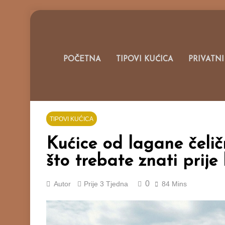
Skip
to
content
Portal O M
POČETNA
TIPOVI KUĆICA
PRIVATNI
TIPOVI KUĆICA
Kućice od lagane čelič
što trebate znati prije
0
Autor
Prije
3 Tjedna
84 Mins