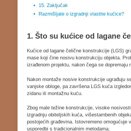
15. Zaključak
Razmišljate o izgradnji vlastite kućice?
1.
Što su kućice od lagane če
Kućice od lagane čelične konstrukcije (LGS) gra
mase koji čine nosivu konstrukciju objekta. Prof
izrađenom projektu, nakon čega se dopremaju na 
Nakon montaže nosive konstrukcije ugrađuju se to
vanjske obloge, pa završena LGS kuća izgledom
zidanu ili montažnu kuću.
Zbog male težine konstrukcije, visoke nosivosti 
izgradnju obiteljskih kuća, višestambenih objeka
postojećih građevina. Istovremeno omogućuje ve
usporedbi s tradicionalnim metodama.