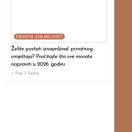
IVATNI IZNAJMLJIVAČI
PRIVATNI IZNAJMLJIV
te postati iznajmljivač privatnog
Planirate iznajmljiv
štaja? Pročitajte što sve morate
kampu? Evo što mora
aviti u 2026. godini
troškovima (2026.)
je
3 Tjedna
Prije
3 Tjedna