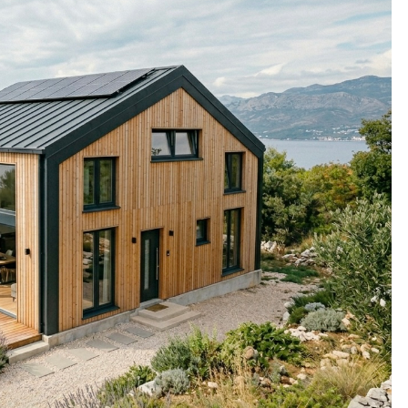
PRIVATNI IZNAJMLJIVAČI
PR
to trebate
Kao iznajmljivač privatnog smještaja
Želi
ng smještaja
dužni ste plaćati ove naknade (2026.). No
smje
imamo i dobre vijesti
napr
Prije
3 Tjedna
Pri