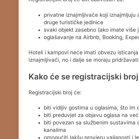
privatne iznajmljivače koji iznajmljuj
druge turističke jedinice
svaki objekt zasebno (ako imate više j
oglašavanje na Airbnb, Booking, Expedi
Hoteli i kampovi neće imati obvezu isticanja 
iznajmljivači, no i dalje se moraju pridržava
Kako će se registracijski broj 
Registracijski broj će:
biti vidljiv gostima u oglasima, što im
biti preduvjet za objavu oglasa na veći
biti povezan sa službenim sustavima dr
kanalima
omogućiti lakšu provjeru valjanosti i l