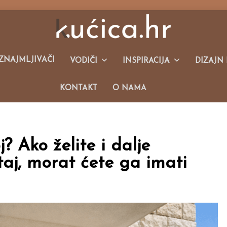
Malim Kućama I Održivom Načinu Života.
IZNAJMLJIVAČI
VODIČI
INSPIRACIJA
DIZAJN 
KONTAKT
O NAMA
j? Ako želite i dalje
štaj, morat ćete ga imati