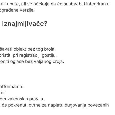
ri i upute, ali se očekuje da će sustav biti integriran u
ograđene verzije.
 iznajmljivače?
:
ašavati objekt bez tog broja.
stiti pri registraciji gostiju.
niti oglase bez valjanog broja.
latformama.
or.
em zakonskih pravila.
i će pokrenuti ovrhe za naplatu dugovanja povezanih