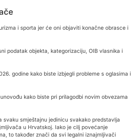
vače
urizma i sporta jer će oni objaviti konačne obrasce i
i podatak objekta, kategorizaciju, OIB vlasnika i
2026. godine kako biste izbjegli probleme s oglasima i
 računovođu kako biste pri prilagodbi novim obvezama
a svaku smještajnu jedinicu svakako predstavlja
mljivača u Hrvatskoj. Iako je cilj povećanje
a, to također znači da svi legalni iznajmljivači