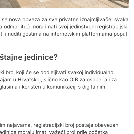
 se nova obveza za sve privatne iznajmljivače: svaka
odmor itd.) mora imati svoj jedinstveni registracijski
ti i nuditi gostima na internetskim platformama poput
eštajne jedinice?
ski broj koji će se dodjeljivati svakoj individualnoj
 najam u Hrvatskoj, slično kao OIB za osobe, ali za
glasima i korišten u komunikaciji s digitalnim
m najavama, registracijski broj postaje obavezan
dinice moraju imati važeći broj prije početka