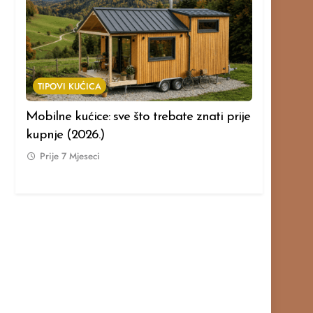
TIPOVI KUĆICA
TIPOVI KUĆ
Mobilne kućice: sve što trebate znati prije
Modularne k
kupnje (2026.)
prije kupnj
Prije
7 Mjeseci
Prije
7 Mje