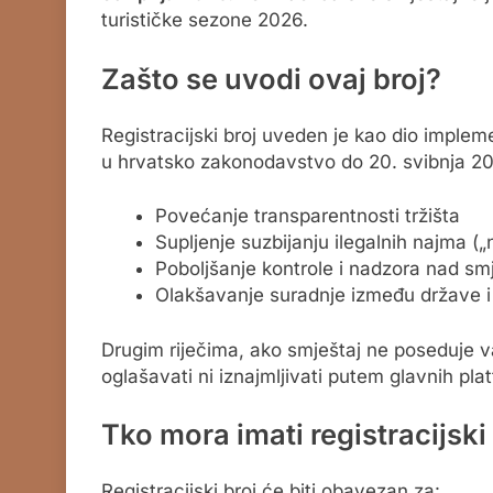
turističke sezone 2026.
Zašto se uvodi ovaj broj?
Registracijski broj uveden je kao dio imple
u hrvatsko zakonodavstvo do 20. svibnja 202
Povećanje transparentnosti tržišta
Supljenje suzbijanju ilegalnih najma („
Poboljšanje kontrole i nadzora nad sm
Olakšavanje suradnje između države i 
Drugim riječima, ako smještaj ne poseduje va
oglašavati ni iznajmljivati putem glavnih plat
Tko mora imati registracijski
Registracijski broj će biti obavezan za: