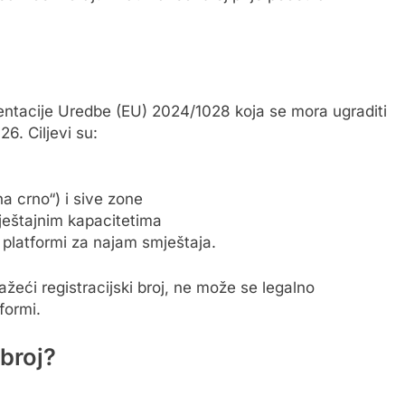
mentacije Uredbe (EU) 2024/1028 koja se mora ugraditi
6. Ciljevi su:
na crno“) i sive zone
ještajnim kapacitetima
platformi za najam smještaja.
žeći registracijski broj, ne može se legalno
formi.
 broj?