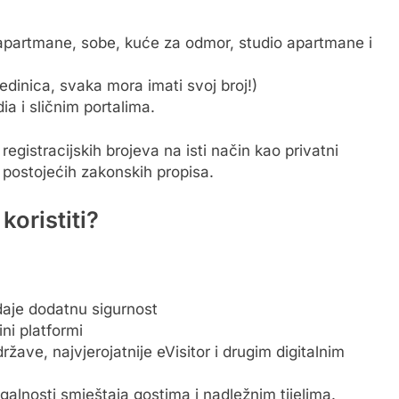
u apartmane, sobe, kuće za odmor, studio apartmane i
edinica, svaka mora imati svoj broj!)
a i sličnim portalima.
registracijskih brojeva na isti način kao privatni
ti postojećih zakonskih propisa.
koristiti?
 daje dodatnu sigurnost
ni platformi
žave, najvjerojatnije eVisitor i drugim digitalnim
egalnosti smještaja gostima i nadležnim tijelima.