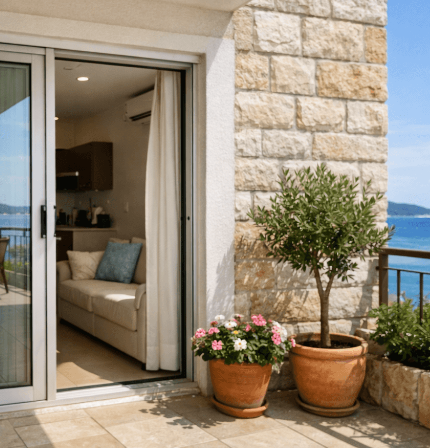
PRIVATNI IZNAJMLJIVAČI
ične konstrukcije
Želite iznajmljivati smještaj? Ne
e znati prije kupnje
preskačite ovaj ključan korak prije
pokretanja turističkog biznisa
Prije
7 Mjeseci