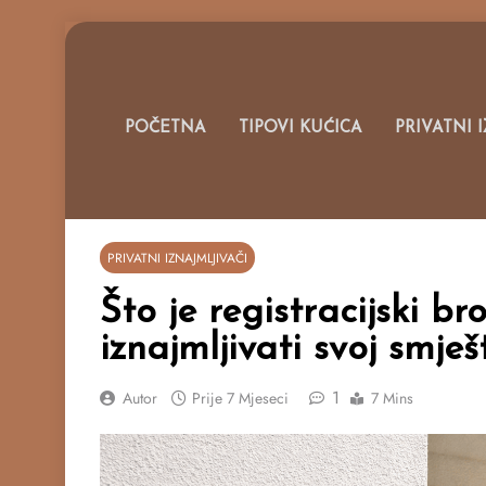
Skip
to
content
Portal O 
POČETNA
TIPOVI KUĆICA
PRIVATNI 
PRIVATNI IZNAJMLJIVAČI
Što je registracijski bro
iznajmljivati svoj smje
1
Autor
Prije
7 Mjeseci
7 Mins