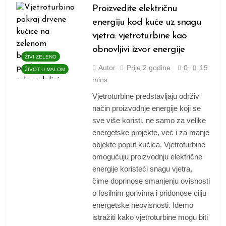
Proizvedite električnu
energiju kod kuće uz snagu
vjetra: vjetroturbine kao
obnovljivi izvor energije
ŽIVI ZELENO
Autor
Prije
2 godine
0
19
ŽIVOT U MALOM
mins
Vjetroturbine predstavljaju održiv
način proizvodnje energije koji se
sve više koristi, ne samo za velike
energetske projekte, već i za manje
objekte poput kućica. Vjetroturbine
omogućuju proizvodnju električne
energije koristeći snagu vjetra,
čime doprinose smanjenju ovisnosti
o fosilnim gorivima i pridonose cilju
energetske neovisnosti. Idemo
istražiti kako vjetroturbine mogu biti