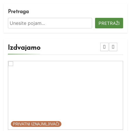
Pretraga
PRETRAŽI
Izdvajamo
PRIVATNI IZNAJMLJIVAČI
P