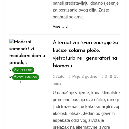
paneli predstavljaju idealno rješenje
za postizanje ovog cilja. Zašto
odabrati solarne…
Više...
Alternativni izvori energije za
kućice: solarne ploče,
vjetroturbine i generatori na
biomasu
ŽIVI ZELENO
Autor
Prije
2 godine
0
18
ŽIVOT U MALOM
mins
U današnje vrijeme, kada klimatske
promjene postaju sve očitije, mnogi
ljudi traže načine kako smanjiti svoj
ekološki otisak. Jedan od glavnih
aspekata održivog života je
prelazak na alternativne izvore