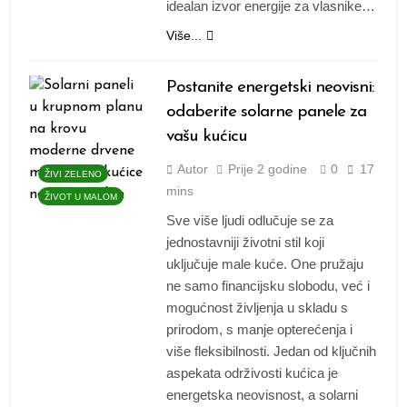
idealan izvor energije za vlasnike…
Više...
Postanite energetski neovisni:
odaberite solarne panele za
vašu kućicu
Autor
Prije
2 godine
0
17
ŽIVI ZELENO
mins
ŽIVOT U MALOM
Sve više ljudi odlučuje se za
jednostavniji životni stil koji
uključuje male kuće. One pružaju
ne samo financijsku slobodu, već i
mogućnost življenja u skladu s
prirodom, s manje opterećenja i
više fleksibilnosti. Jedan od ključnih
aspekata održivosti kućica je
energetska neovisnost, a solarni