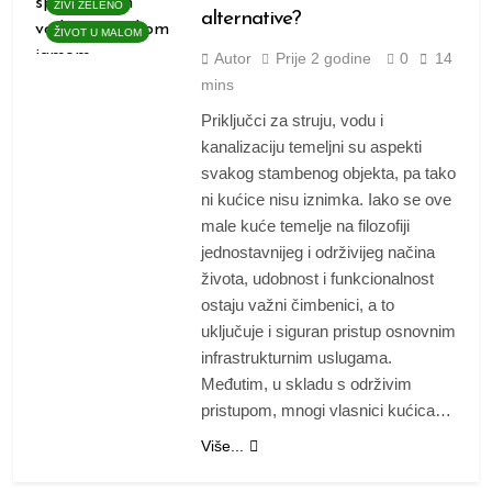
ŽIVI ZELENO
alternative?
ŽIVOT U MALOM
Autor
Prije
2 godine
0
14
mins
Priključci za struju, vodu i
kanalizaciju temeljni su aspekti
svakog stambenog objekta, pa tako
ni kućice nisu iznimka. Iako se ove
male kuće temelje na filozofiji
jednostavnijeg i održivijeg načina
života, udobnost i funkcionalnost
ostaju važni čimbenici, a to
uključuje i siguran pristup osnovnim
infrastrukturnim uslugama.
Međutim, u skladu s održivim
pristupom, mnogi vlasnici kućica…
Više...