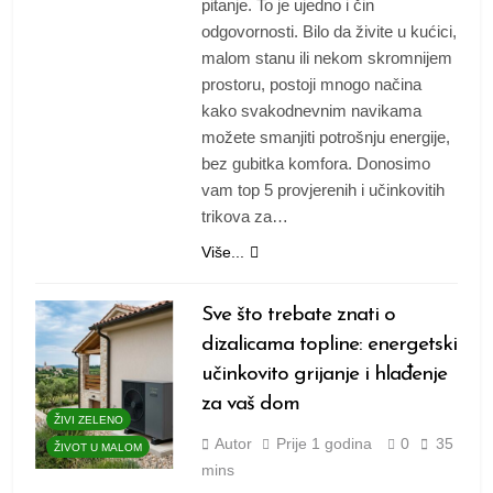
pitanje. To je ujedno i čin
odgovornosti. Bilo da živite u kućici,
malom stanu ili nekom skromnijem
prostoru, postoji mnogo načina
kako svakodnevnim navikama
možete smanjiti potrošnju energije,
bez gubitka komfora. Donosimo
vam top 5 provjerenih i učinkovitih
trikova za…
Više...
Sve što trebate znati o
dizalicama topline: energetski
učinkovito grijanje i hlađenje
za vaš dom
ŽIVI ZELENO
Autor
Prije
1 godina
0
35
ŽIVOT U MALOM
mins