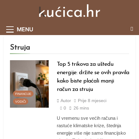
Skip
to
content
Portal O Malim Kućama I Održivom Načinu
MENU
Života.
Struja
Top 5 trikova za uštedu
energije: držite se ovih pravila
kako biste plaćali manji
račun za struju
FINANCIJE
Autor
Prije
8 mjeseci
VODIČI
0
26 mins
U vremenu sve većih računa i
rastuće klimatske krize, štednja
energije više nije samo financijsko