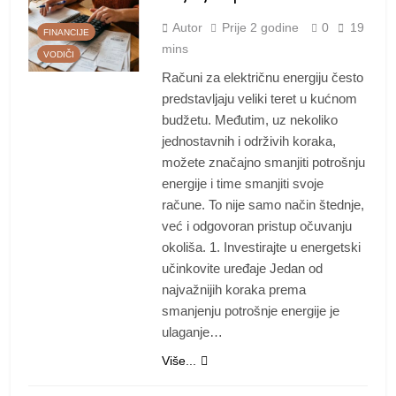
Autor
Prije
2 godine
0
19
FINANCIJE
mins
VODIČI
Računi za električnu energiju često
predstavljaju veliki teret u kućnom
budžetu. Međutim, uz nekoliko
jednostavnih i održivih koraka,
možete značajno smanjiti potrošnju
energije i time smanjiti svoje
račune. To nije samo način štednje,
već i odgovoran pristup očuvanju
okoliša. 1. Investirajte u energetski
učinkovite uređaje Jedan od
najvažnijih koraka prema
smanjenju potrošnje energije je
ulaganje…
Više...