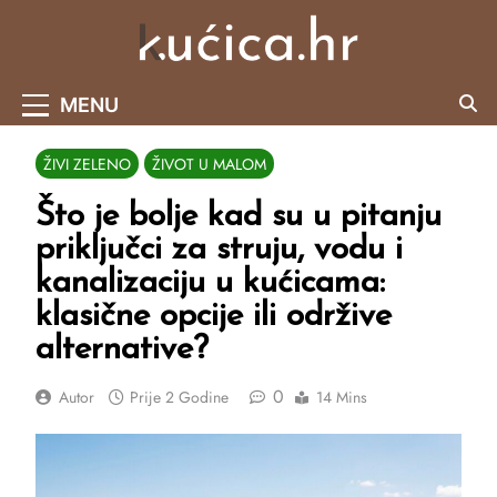
Skip
to
content
Portal O Malim Kućama I Održivom Načinu
MENU
Života.
ŽIVI ZELENO
ŽIVOT U MALOM
Što je bolje kad su u pitanju
priključci za struju, vodu i
kanalizaciju u kućicama:
klasične opcije ili održive
alternative?
0
Autor
Prije
2 Godine
14 Mins