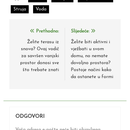
Struja
Voda
Prethodno:
Slijedeće:
Navigacija
objava
Želite terasu iz
Želite biti aktivni i
snova? Ovaj vodič
vježbati u svom
za savršen vanjski
domu, no nemate
prostor donosi sve
dovoljno prostora?
što trebate znati
Postoje načini kako
da ostanete u formi
ODGOVORI
Vaša adresa e-pošte neće biti objavljena.