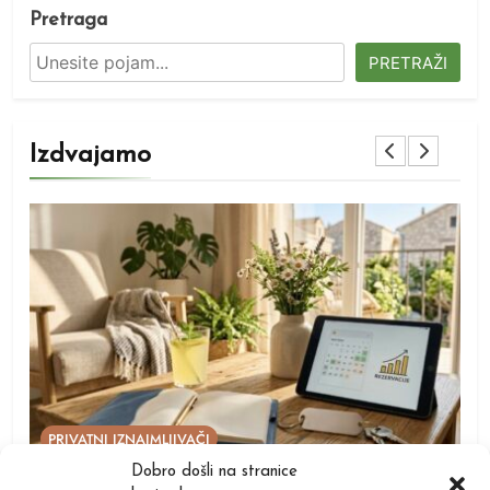
Pretraga
PRETRAŽI
Izdvajamo
DOKUMENTACIJA
VODIČI
Dobro došli na stranice
te
Je li potrebna građevinska dozvola za kućice i