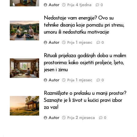
Autor
4 tjedna
Prije
0
Nedostaje vam energije? Ovo su
tehnike disanja koje pomažu pri stresu,
umoru ili nedostatku motivacije
Autor
1 mjesec
Prije
0
Rituali prijelaza godišnjih doba u malim
prostorima: kako osjetiti proljeće, ljeto,
jesen i zimu
Autor
1 mjesec
Prije
0
Razmišljate o prelasku u manji prostor?
Saznajte je li život u kućici pravi izbor
za vas!
Autor
2 mjeseca
Prije
0