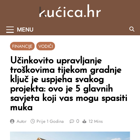
Skip
to
content
Portal O Malim Kućama I Održivom Načinu
MENU
Života.
FINANCIJE
VODIČI
Učinkovito upravljanje
troškovima tijekom gradnje
ključ je uspjeha svakog
projekta: ovo je 5 glavnih
savjeta koji vas mogu spasiti
muka
0
Autor
Prije
1 Godina
12 Mins