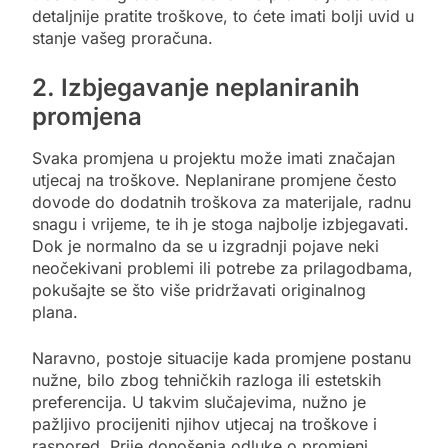
detaljnije pratite troškove, to ćete imati bolji uvid u
stanje vašeg proračuna.
2. Izbjegavanje neplaniranih
promjena
Svaka promjena u projektu može imati značajan
utjecaj na troškove. Neplanirane promjene često
dovode do dodatnih troškova za materijale, radnu
snagu i vrijeme, te ih je stoga najbolje izbjegavati.
Dok je normalno da se u izgradnji pojave neki
neočekivani problemi ili potrebe za prilagodbama,
pokušajte se što više pridržavati originalnog
plana.
Naravno, postoje situacije kada promjene postanu
nužne, bilo zbog tehničkih razloga ili estetskih
preferencija. U takvim slučajevima, nužno je
pažljivo procijeniti njihov utjecaj na troškove i
raspored. Prije donošenja odluke o promjeni,