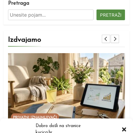
Pretraga
PRETRAŽI
Izdvajamo
PRIVATNI IZNAJMLJIVAČI
P
Dobro došli na stranice
Kao iznajmljivač privatnog smještaja dužni ste
Žel
kucica.hr