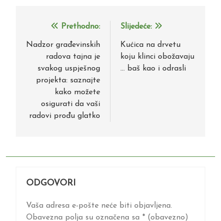
Prethodno:
Slijedeće:
Navigacija
objava
Nadzor građevinskih
Kućica na drvetu
radova tajna je
koju klinci obožavaju
svakog uspješnog
… baš kao i odrasli
projekta: saznajte
kako možete
osigurati da vaši
radovi prođu glatko
ODGOVORI
Vaša adresa e-pošte neće biti objavljena.
Obavezna polja su označena sa
* (obavezno)