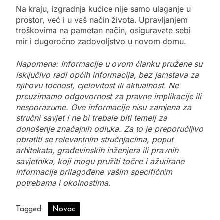
Na kraju, izgradnja kućice nije samo ulaganje u
prostor, već i u vaš način života. Upravljanjem
troškovima na pametan način, osiguravate sebi
mir i dugoročno zadovoljstvo u novom domu.
Napomena: Informacije u ovom članku pružene su
isključivo radi općih informacija, bez jamstava za
njihovu točnost, cjelovitost ili aktualnost. Ne
preuzimamo odgovornost za pravne implikacije ili
nesporazume. Ove informacije nisu zamjena za
stručni savjet i ne bi trebale biti temelj za
donošenje značajnih odluka. Za to je preporučljivo
obratiti se relevantnim stručnjacima, poput
arhitekata, građevinskih inženjera ili pravnih
savjetnika, koji mogu pružiti točne i ažurirane
informacije prilagođene vašim specifičnim
potrebama i okolnostima.
Tagged:
Novac