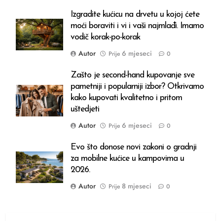
Izgradite kućicu na drvetu u kojoj ćete
moći boraviti i vi i vaši najmlađi. Imamo
vodič korak-po-korak
Autor
6 mjeseci
Prije
0
Zašto je second-hand kupovanje sve
pametniji i popularniji izbor? Otkrivamo
kako kupovati kvalitetno i pritom
uštedjeti
Autor
6 mjeseci
Prije
0
Evo što donose novi zakoni o gradnji
za mobilne kućice u kampovima u
2026.
Autor
8 mjeseci
Prije
0