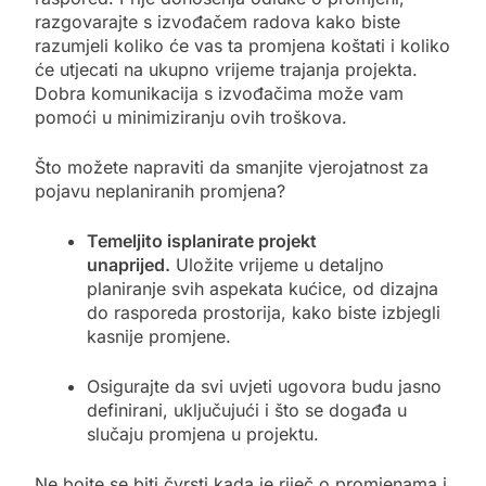
razgovarajte s izvođačem radova kako biste
razumjeli koliko će vas ta promjena koštati i koliko
će utjecati na ukupno vrijeme trajanja projekta.
Dobra komunikacija s izvođačima može vam
pomoći u minimiziranju ovih troškova.
Što možete napraviti da smanjite vjerojatnost za
pojavu neplaniranih promjena?
Temeljito isplanirate projekt
unaprijed.
Uložite vrijeme u detaljno
planiranje svih aspekata kućice, od dizajna
do rasporeda prostorija, kako biste izbjegli
kasnije promjene.
Osigurajte da svi uvjeti ugovora budu jasno
definirani, uključujući i što se događa u
slučaju promjena u projektu.
Ne bojte se biti čvrsti kada je riječ o promjenama i